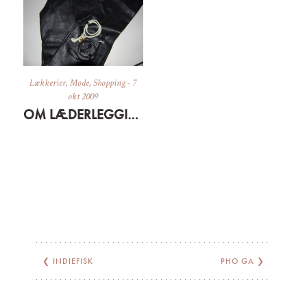
Lækkerier
,
Mode
,
Shopping
-
7
okt 2009
OM LÆDERLEGGINS OG GRÆSKARSUPPE
❮
INDIEFISK
PHO GA
❯