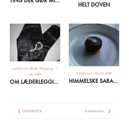
TING DER GØR MIG GLAD LIGE NU
HELT DOVEN
Lækkerier
,
Mode
,
Shopping
-
7
Lækkerier
-
10 okt 2009
okt 2009
HIMMELSKE SARAH BERNHARD
OM LÆDERLEGGINS OG GRÆSKARSUPPE
❮
OPSKRIFTER
MMMMMM…
❯