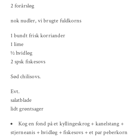
2 forårsløg
nok nudler, vi brugte fuldkorns
1 bundt frisk korriander
1 lime
½ hvidløg
2 spsk fiskesovs
Sød chilisovs.
Evt.
salatblade
lidt grøntsager
Kog en fond på et kyllingeskrog + kanelstang +
stjerneanis + hvidløg + fiskesovs + et par peberkorn