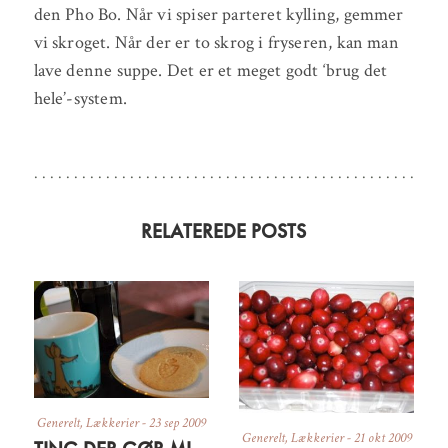
den Pho Bo. Når vi spiser parteret kylling, gemmer
vi skroget. Når der er to skrog i fryseren, kan man
lave denne suppe. Det er et meget godt ‘brug det
hele’-system.
RELATEREDE POSTS
Generelt
,
Lækkerier
-
23 sep 2009
Generelt
,
Lækkerier
-
21 okt 2009