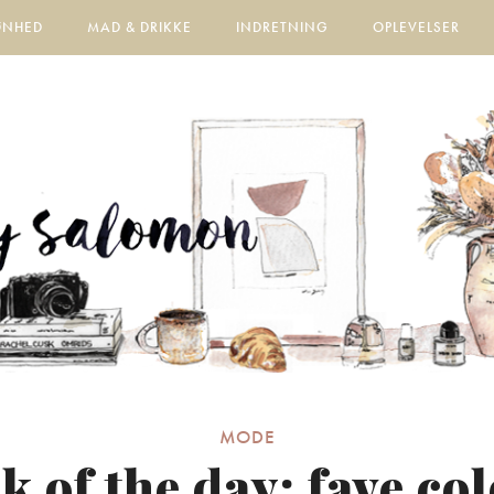
ØNHED
MAD & DRIKKE
INDRETNING
OPLEVELSER
MODE
k of the day: fave co