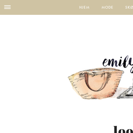
HJEM
MODE
SK
loo