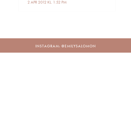
2 APR 2012 KL. 1:52 PM
INSTAGRAM: @EMILYSALOMON
OM MIG
MODE
SKØNHED
MAD & DRIKKE
INDRETNING
OPLEVELSER
FØLJETON
© 2008-2026 Emily Salomon. All
Website by Ruby Studio