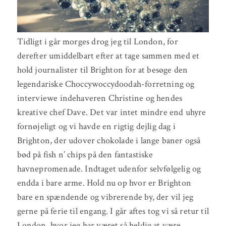
Tidligt i går morges drog jeg til London, for
derefter umiddelbart efter at tage sammen med et
hold journalister til Brighton for at besøge den
legendariske Choccywoccydoodah-forretning og
interviewe indehaveren Christine og hendes
kreative chef Dave. Det var intet mindre end uhyre
fornøjeligt og vi havde en rigtig dejlig dag i
Brighton, der udover chokolade i lange baner også
bød på fish n’ chips på den fantastiske
havnepromenade. Indtaget udenfor selvfølgelig og
endda i bare arme. Hold nu op hvor er Brighton
bare en spændende og vibrerende by, der vil jeg
gerne på ferie til engang. I går aftes tog vi så retur til
London, hvor jeg har været så heldig at være