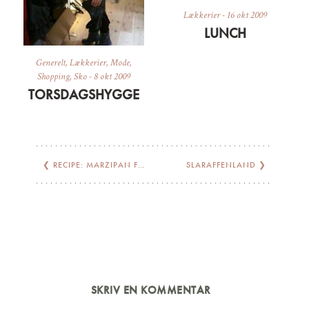
Lækkerier
-
16 okt 2009
LUNCH
Generelt
,
Lækkerier
,
Mode
,
Shopping
,
Sko
-
8 okt 2009
TORSDAGSHYGGE
❮
RECIPE: MARZIPAN FRUIT CAKE
SLARAFFENLAND
❯
SKRIV EN KOMMENTAR