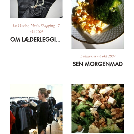
Lækkerier
,
Mode
,
Shopping
-
7
okt 2009
OM LÆDERLEGGINS OG GRÆSKARSUPPE
Lækkerier
-
6 okt 2009
SEN MORGENMAD