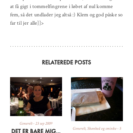
at få gigt i tommelfingrene i løbet af nul komme
fem, så det undlader jeg altså :) Klem og god påske so
far til jer alle]]>
RELATEREDE POSTS
Generelt
-
23 sep 2009
Generelt
,
Skønhed og sminke
-
5
DET ER BARE MIG…