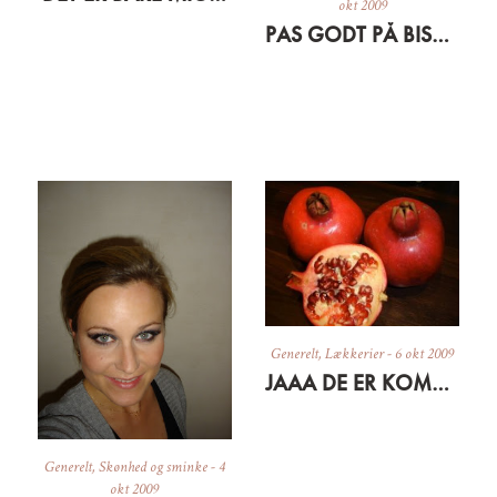
okt 2009
PAS GODT PÅ BISSERNE OG HUDEN
Generelt
,
Lækkerier
-
6 okt 2009
JAAA DE ER KOMMET
Generelt
,
Skønhed og sminke
-
4
okt 2009