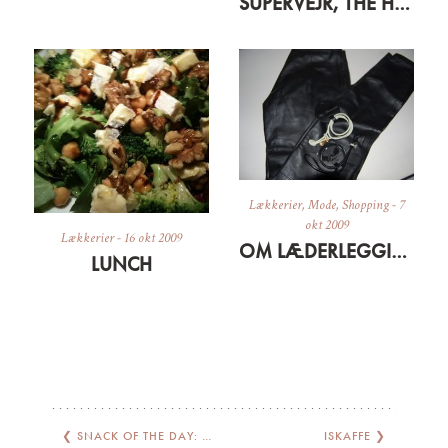
SUPERVEJR, THE HILLS OG SEN FROKOST
Lækkerier
,
Mode
,
Shopping
-
7
okt 2009
Lækkerier
-
16 okt 2009
OM LÆDERLEGGINS OG GRÆSKARSUPPE
LUNCH
❮
SNACK OF THE DAY: QUICKIE FRO YO
ISKAFFE
❯