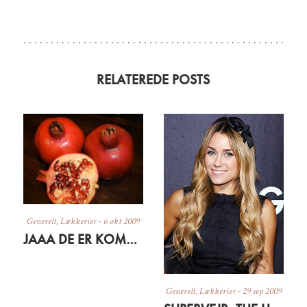
RELATEREDE POSTS
Generelt
,
Lækkerier
-
6 okt 2009
JAAA DE ER KOMMET
Generelt
,
Lækkerier
-
29 sep 2009