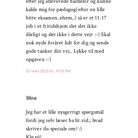
efter jeg afleverede bachelor og kunne
kalde mig for pædagog(efter en lille
bitte eksamen..ehem..) så er et 11-17
job i et fritidshjem slet slet ikke
dårligt og slet ikke i dette vejr :-) Skal
nok nyde foråret lidt for dig og sende
gode tanker din vej.. Lykke til med
opgaven :-)
21 MAJ 2012 KL. 9:05 PM
Stine
Jeg har et lille nysgerrigt spørgsmål
fordi jeg selv læser ba lit.vid.; hvad
skriver du speciale om? :)
Klø på!