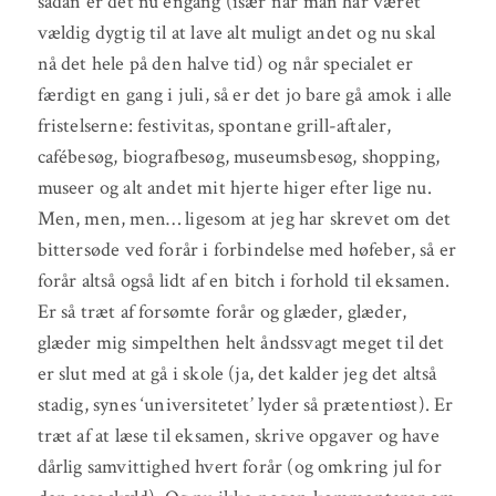
sådan er det nu engang (især når man har været
vældig dygtig til at lave alt muligt andet og nu skal
nå det hele på den halve tid) og når specialet er
færdigt en gang i juli, så er det jo bare gå amok i alle
fristelserne: festivitas, spontane grill-aftaler,
cafébesøg, biografbesøg, museumsbesøg, shopping,
museer og alt andet mit hjerte higer efter lige nu.
Men, men, men… ligesom at jeg har skrevet om det
bittersøde ved forår i forbindelse med høfeber, så er
forår altså også lidt af en bitch i forhold til eksamen.
Er så træt af forsømte forår og glæder, glæder,
glæder mig simpelthen helt åndssvagt meget til det
er slut med at gå i skole (ja, det kalder jeg det altså
stadig, synes ‘universitetet’ lyder så prætentiøst). Er
træt af at læse til eksamen, skrive opgaver og have
dårlig samvittighed hvert forår (og omkring jul for