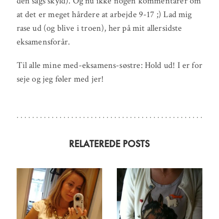
den sags skyld). Og nu ikke nogen kommentarer om
at det er meget hårdere at arbejde 9-17 ;) Lad mig
rase ud (og blive i troen), her på mit allersidste
eksamensforår.
Til alle mine med-eksamens-søstre: Hold ud! I er for
seje og jeg føler med jer!
RELATEREDE POSTS