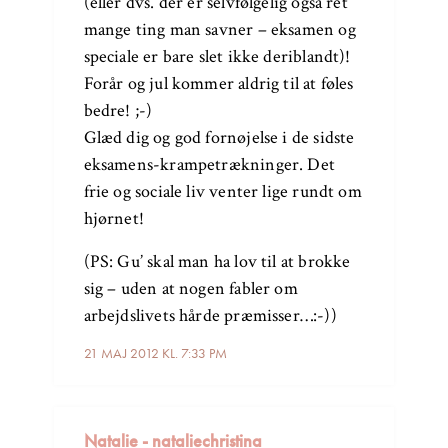
(eller dvs. der er selvfølgelig også ret
mange ting man savner – eksamen og
speciale er bare slet ikke deriblandt)!
Forår og jul kommer aldrig til at føles
bedre! ;-)
Glæd dig og god fornøjelse i de sidste
eksamens-krampetrækninger. Det
frie og sociale liv venter lige rundt om
hjørnet!
(PS: Gu’ skal man ha lov til at brokke
sig – uden at nogen fabler om
arbejdslivets hårde præmisser…:-))
21 MAJ 2012 KL. 7:33 PM
Natalie - nataliechristina