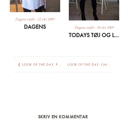
Dagens outfit
-
22 okt 2009
DAGENS
Dagens outfit
-
30 okt 2009
TODAYS TØJ OG LIDT OM EN SILKESÆL
❮
LOOK OF THE DAY: PALE ALE
LOOK OF THE DAY: LIME LIGHT
❯
SKRIV EN KOMMENTAR