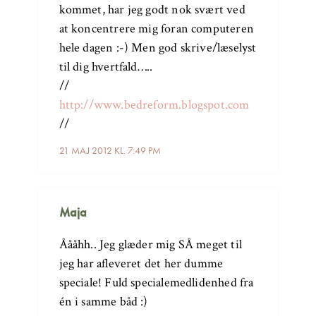
kommet, har jeg godt nok svært ved
at koncentrere mig foran computeren
hele dagen :-) Men god skrive/læselyst
til dig hvertfald…..
//
http://www.bedreform.blogspot.com
//
21 MAJ 2012 KL. 7:49 PM
Maja
Åååhh.. Jeg glæder mig SÅ meget til
jeg har afleveret det her dumme
speciale! Fuld specialemedlidenhed fra
én i samme båd :)