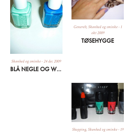
Generelt
,
Skønhed og sminke
-
1
okt 2009
TØSEHYGGE
Skønhed og sminke
-
24 dec 2009
BLÅ NEGLE OG WUNDER-ÜBER-UNDER-LAK
Shopping
,
Skønhed og sminke
-
19