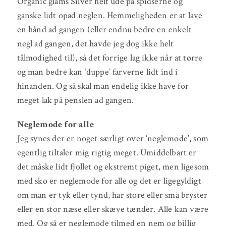
Organic glams Silver helt ude på spidserne og
ganske lidt opad neglen. Hemmeligheden er at lave
en hånd ad gangen (eller endnu bedre en enkelt
negl ad gangen, det havde jeg dog ikke helt
tålmodighed til), så det forrige lag ikke når at tørre
og man bedre kan ‘duppe’ farverne lidt ind i
hinanden. Og så skal man endelig ikke have for
meget lak på penslen ad gangen.
Neglemode for alle
Jeg synes der er noget særligt over ‘neglemode’, som
egentlig tiltaler mig rigtig meget. Umiddelbart er
det måske lidt fjollet og ekstremt piget, men ligesom
med sko er neglemode for alle og det er ligegyldigt
om man er tyk eller tynd, har store eller små bryster
eller en stor næse eller skæve tænder. Alle kan være
med. Og så er neglemode tilmed en nem og billig