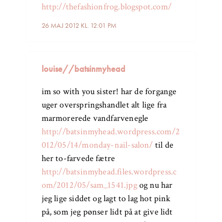
http://thefashionfrog.blogspot.com/
26 MAJ 2012 KL. 12:01 PM
louise//batsinmyhead
im so with you sister! har de forgange
uger overspringshandlet alt lige fra
marmorerede vandfarvenegle
http://batsinmyhead.wordpress.com/2
012/05/14/monday-nail-salon/
til de
her to-farvede fætre
http://batsinmyhead.files.wordpress.c
om/2012/05/sam_1541.jpg
og nu har
jeg lige siddet og lagt to lag hot pink
på, som jeg pønser lidt på at give lidt