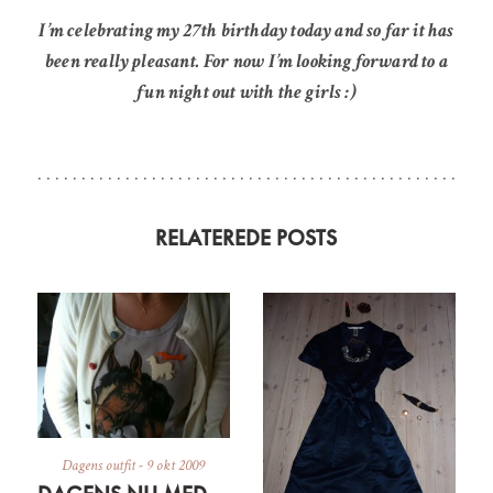
I’m celebrating my 27th birthday today and so far it has
been really pleasant. For now I’m looking forward to a
fun night out with the girls :)
RELATEREDE POSTS
Dagens outfit
-
9 okt 2009