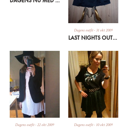
DAGENS NU MED DYR
Dagens outfit
-
31 okt 2009
LAST NIGHTS OUTFIT – RECONSTRUCTION
Dagens outfit
-
22 okt 2009
Dagens outfit
-
10 okt 2009