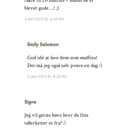
rakte til 20 muffins – mums de er
blevet gode….! ;)
3 JAN 2013 KL. 6:45 PM
Emily Salomon
God idé at lave dem som muffins!
Det må jeg også selv prøve en dag :)
3 JAN 2013 KL. 8:32 PM
Signe
Jeg vil gerne høre hvor de fine
tallerkener er fra? :)