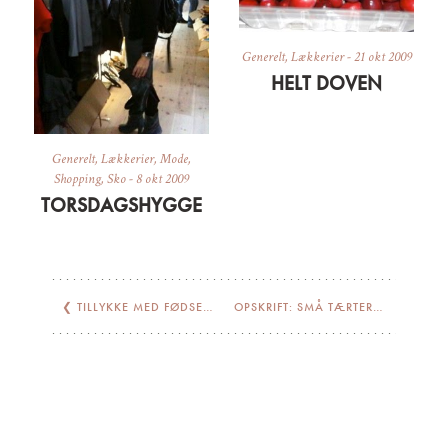
Generelt
,
Lækkerier
-
21 okt 2009
HELT DOVEN
Generelt
,
Lækkerier
,
Mode
,
Shopping
,
Sko
-
8 okt 2009
TORSDAGSHYGGE
❮
TILLYKKE MED FØDSELSDAGEN IRMA!
OPSKRIFT: SMÅ TÆRTER// GALETTES