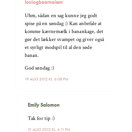
louiogbearnaisen
Uhm, sådan en sag kunne jeg godt
spise på en søndag :) Kan anbefale at
komme kærnemælk i banankage, det
gør det lækker svampet og giver også
et syrligt modspil til al den søde
banan.
God søndag :)
19 AUG 2012 KL. 6:08 PM
Emily Salomon
Tak for tip :)
21 AUG 2012 KL. 4:11 PM