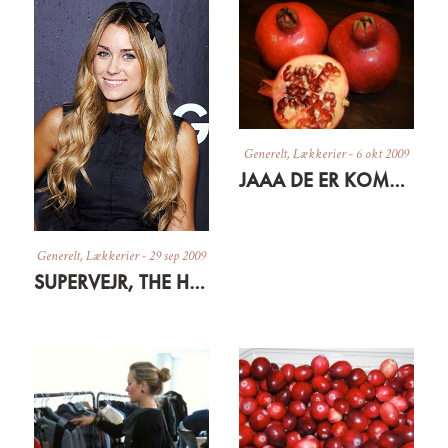
Generelt
,
Lækkerier
-
6 okt 2009
JAAA DE ER KOMMET
Generelt
,
Lækkerier
-
29 sep 2009
SUPERVEJR, THE HILLS OG SEN FROKOST