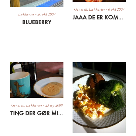
Generelt
,
Lækkerier
-
6 okt 2009
Lækkerier
-
20 okt 2009
JAAA DE ER KOMMET
BLUEBERRY
Generelt
,
Lækkerier
-
23 sep 2009
TING DER GØR MIG GLAD LIGE NU