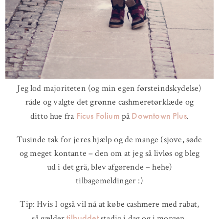
Jeg lod majoriteten (og min egen førsteindskydelse)
råde og valgte det grønne cashmeretørklæde og
Ficus Folium
Downtown Plus
ditto hue fra
på
.
Tusinde tak for jeres hjælp og de mange (sjove, søde
og meget kontante – den om at jeg så livløs og bleg
ud i det grå, blev afgørende – hehe)
tilbagemeldinger :)
Tip: Hvis I også vil nå at købe cashmere med rabat,
tilbuddet
så gælder
stadig i dag og i morgen.