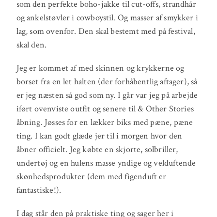
som den perfekte boho-jakke til cut-offs, strandhår
og ankelstøvler i cowboystil. Og masser af smykker i
lag, som ovenfor. Den skal bestemt med på festival,
skal den.
Jeg er kommet af med skinnen og krykkerne og
borset fra en let halten (der forhåbentlig aftager), så
er jeg næsten så god som ny. I går var jeg på arbejde
iført ovenviste outfit og senere til & Other Stories
åbning. Jøsses for en lækker biks med pæne, pæne
ting. I kan godt glæde jer til i morgen hvor den
åbner officielt. Jeg købte en skjorte, solbriller,
undertøj og en hulens masse yndige og velduftende
skønhedsprodukter (dem med figenduft er
fantastiske!).
I dag står den på praktiske ting og sager her i