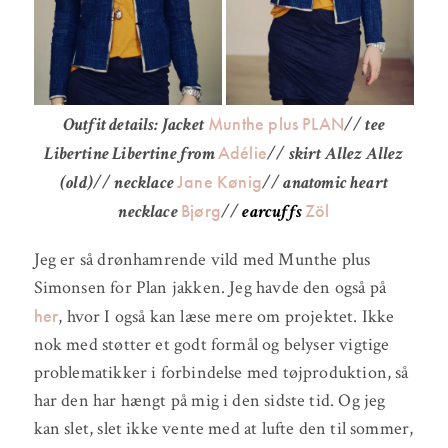
Munthe plus PLAN
Outfit details: Jacket
// tee
Adélie
Libertine Libertine from
// skirt Allez Allez
Jane Kønig
(old)// necklace
// anatomic heart
Bjørg
Zöl
necklace
//
earcuffs
Jeg er så drønhamrende vild med Munthe plus
Simonsen for Plan jakken. Jeg havde den også på
her
, hvor I også kan læse mere om projektet. Ikke
nok med støtter et godt formål og belyser vigtige
problematikker i forbindelse med tøjproduktion, så
har den har hængt på mig i den sidste tid. Og jeg
kan slet, slet ikke vente med at lufte den til sommer,