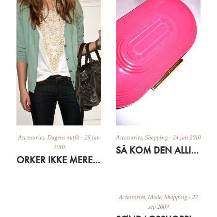
Accessories
,
Dagens outfit
-
25 jan
Accessories
,
Shopping
-
24 jan 2010
2010
SÅ KOM DEN ALLIGEVEL TIL AT BO HOS MIG
ORKER IKKE MERE SORT…
Accessories
,
Mode
,
Shopping
-
27
sep 2009