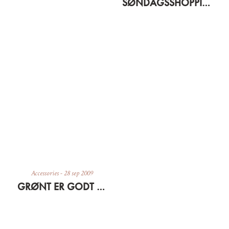
SØNDAGSSHOPPING PÅ NETTET
Accessories
-
28 sep 2009
GRØNT ER GODT FOR ØJNENE, SE BARE HER