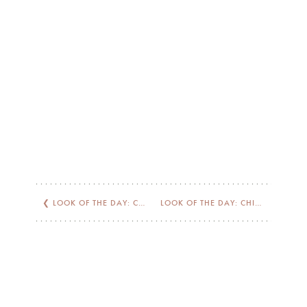
❮
LOOK OF THE DAY: CRUTCH
LOOK OF THE DAY: CHILDHOOD STREET