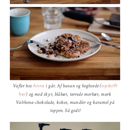
Anne
opskrift
Vafler hos
i går. Af banan og boghvede (
her
) og med skyr, blåbær, tørrede morbær, mørk
Valrhona-chokolade, kokos, mandler og karamel på
toppen. Så godt!