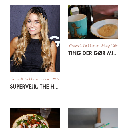
Generelt
,
Lækkerier
-
23 sep 2009
TING DER GØR MIG GLAD LIGE NU
Generelt
,
Lækkerier
-
29 sep 2009
SUPERVEJR, THE HILLS OG SEN FROKOST