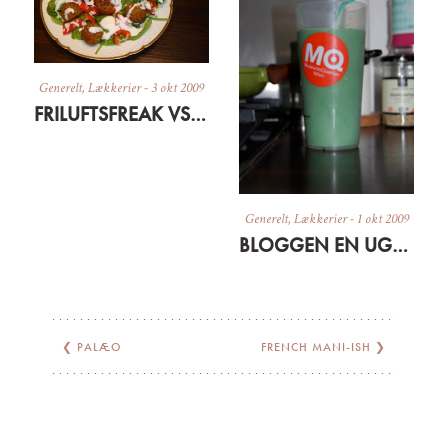
Generelt
,
Lækkerier
-
3 okt 2009
FRILUFTSFREAK VS. FASHIONISTA
Generelt
,
Lækkerier
-
1 okt 2009
BLOGGEN EN UGE GAMMEL + GRØN MORGENMAD
❮
PALÆO
FRENCH MANI-ISH
❯