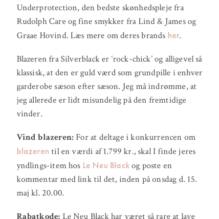
Underprotection, den bedste skønhedspleje fra
Rudolph Care og fine smykker fra Lind & James og
her
Graae Hovind. Læs mere om deres brands
.
Blazeren fra Silverblack er ‘rock-chick’ og alligevel så
klassisk, at den er guld værd som grundpille i enhver
garderobe sæson efter sæson. Jeg må indrømme, at
jeg allerede er lidt misundelig på den fremtidige
vinder.
Vind blazeren:
For at deltage i konkurrencen om
blazeren
til en værdi af 1.799 kr., skal I finde jeres
Le Neu Black
yndlings-item hos
og poste en
kommentar med link til det, inden på onsdag d. 15.
maj kl. 20.00.
Rabatkode:
Le Neu Black har været så rare at lave