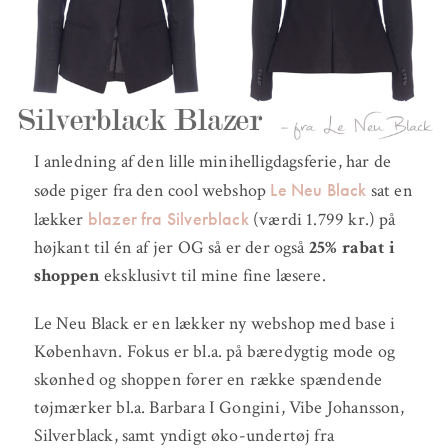
I anledning af den lille minihelligdagsferie, har de
Le Neu Black
søde piger fra den cool webshop
sat en
blazer fra Silverblack
lækker
(værdi 1.799 kr.) på
højkant til én af jer OG så er der også
25% rabat i
shoppen
eksklusivt til mine fine læsere.
Le Neu Black er en lækker ny webshop med base i
København. Fokus er bl.a. på bæredygtig mode og
skønhed og shoppen fører en række spændende
tøjmærker bl.a. Barbara I Gongini, Vibe Johansson,
Silverblack, samt yndigt øko-undertøj fra