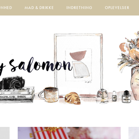
ØNHED
MAD & DRIKKE
INDRETNING
OPLEVELSER