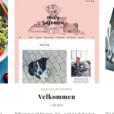
BAGOM BLOGGEN
Velkommen
1 JUL 2016
en
Velkommen til bloggen, der – som I nok har lagt
Det k