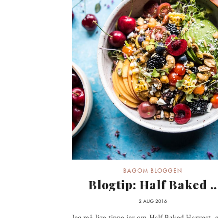
BAGOM BLOGGEN
Blogtip: Half Baked ..
2 AUG 2016
Jeg må lige tippe jer om Half Baked Harvest, 