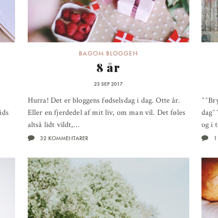
BAGOM BLOGGEN
8 år
23 SEP 2017
Hurra! Det er bloggens fødselsdag i dag. Otte år.
^^Br
ids
Eller en fjerdedel af mit liv, om man vil. Det føles
dag^^
altså lidt vildt,…
og i 
32 KOMMENTARER
1