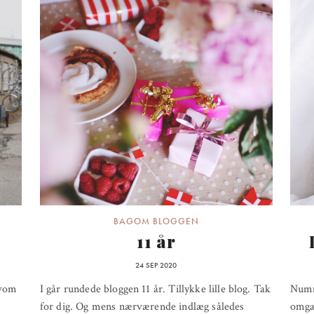
BAGOM BLOGGEN
11 år
24 SEP 2020
lvom
I går rundede bloggen 11 år. Tillykke lille blog. Tak
Numm
for dig. Og mens nærværende indlæg således
omgan