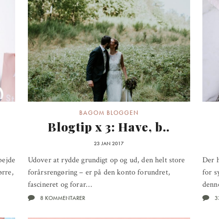
BAGOM BLOGGEN
Blogtip x 3: Have, b..
23 JAN 2017
bejde
Udover at rydde grundigt op og ud, den helt store
Der h
ørre,
forårsrengøring – er på den konto forundret,
for s
fascineret og forar…
denn
8 KOMMENTARER
3