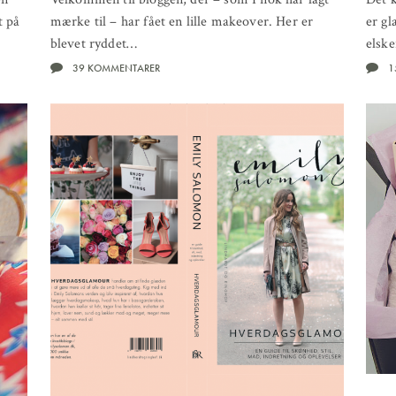
t på
mærke til – har fået en lille makeover. Her er
er gl
blevet ryddet…
elske
39 KOMMENTARER
1