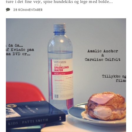
ture i det fine vejr, spise hundekiks og lege med bolde…
28 KOMMENTARER