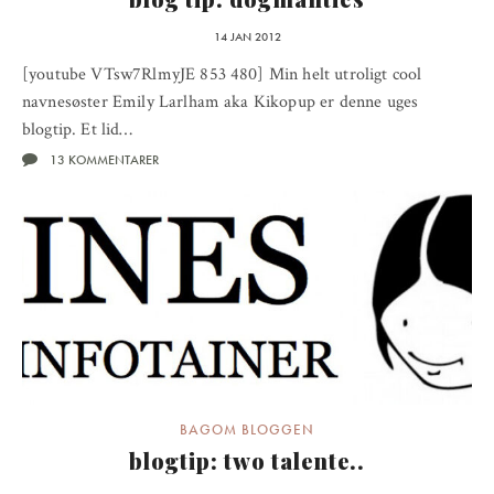
14 JAN 2012
[youtube VTsw7RlmyJE 853 480] Min helt utroligt cool
navnesøster Emily Larlham aka Kikopup er denne uges
blogtip. Et lid…
13 KOMMENTARER
BAGOM BLOGGEN
blogtip: two talente..