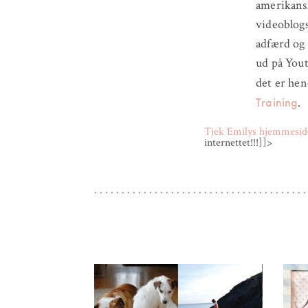
amerikansk
videoblog
adfærd og 
ud på Youtu
det er hen
Training
.
Tjek Emilys hjemmesid
internettet!!!]]>