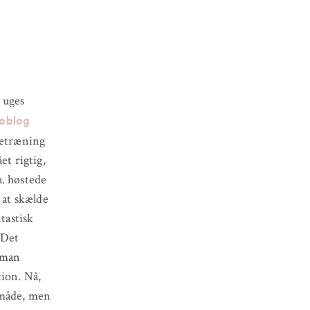
 uges
eoblog
detræning
et rigtig,
a. høstede
 at skælde
tastisk
 Det
uman
tion. Nå,
 måde, men