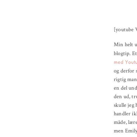
[youtube 
Min helt u
blogtip. E
med Yout
og derfor s
rigtig man
en del und
den ud, tr
skulle jeg 
handler ik
måde, lære
men Emily 