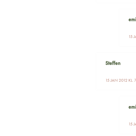
em
15 J
Steffen
15 JAN 2012 KL. 
em
15 J