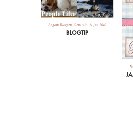
Bagom Bloggen
,
Generelt
-
11 jan 2010
BLOGTIP
B
JA