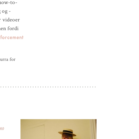
 how-to-
 og -
r videoer
hen fordi
nforcement
rra for
010