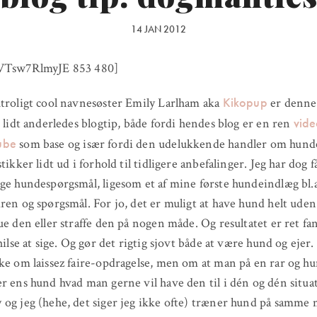
14 JAN 2012
VTsw7RlmyJE 853 480]
Kikopup
troligt cool navnesøster Emily Larlham aka
er denne
vid
t lidt anderledes blogtip, både fordi hendes blog er en ren
ube
som base og især fordi den udelukkende handler om hun
tikker lidt ud i forhold til tidligere anbefalinger. Jeg har dog få
ge hundespørgsmål, ligesom et af mine første hundeindlæg bl.
ren og spørgsmål. For jo, det er muligt at have hund helt uden
ue den eller straffe den på nogen måde. Og resultatet er ret fan
hilse at sige. Og gør det rigtig sjovt både at være hund og ejer.
ke om laissez faire-opdragelse, men om at man på en rar og h
r ens hund hvad man gerne vil have den til i dén og dén situa
og jeg (hehe, det siger jeg ikke ofte) træner hund på samme