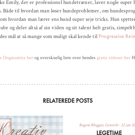
e Emily, der er professionel hundetræner, laver nogle super
s. Både til hvordan man løser hundeproblemer, om hundesprog
om hvordan man lærer ens hund super seje tricks. Hun spytte
be og deler altså af sin viden og sit talent helt gratis, simpelt
Progressive Rei
des mål at så mange som muligt skal kende til
e Dogmantics her
og overskuelig liste over hendes
gratis videoer her
Hu
RELATEREDE POSTS
Bagom Bloggen
,
Generelt
-
22 jan 2
LEGETIME