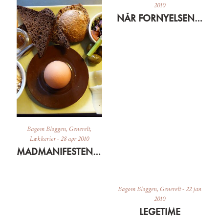
2010
NÅR FORNYELSENS FORKÆMPERE BLIVER KONSERVATIVE
Bagom Bloggen
,
Generelt
,
Lækkerier
-
28 apr 2010
MADMANIFESTEN OG LIDT OM AT VÆRE BAGUD
Bagom Bloggen
,
Generelt
-
22 jan
2010
LEGETIME