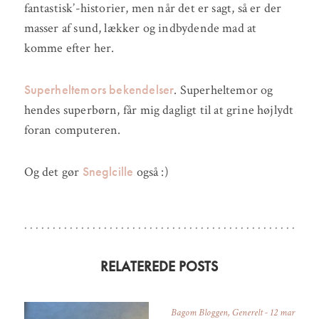
fantastisk’-historier, men når det er sagt, så er der
masser af sund, lækker og indbydende mad at
komme efter her.
Superheltemors bekendelser
. Superheltemor og
hendes superbørn, får mig dagligt til at grine højlydt
foran computeren.
Sneglcille
Og det gør
også :)
RELATEREDE POSTS
Bagom Bloggen
,
Generelt
-
12 mar