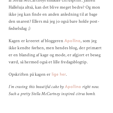
af Stella McCartneys smukke citrusprint. Jamen
Halleluja altså, kan det blive meget bedre? Og mon
ikke jeg kan finde en anden anledning til at bage
den snarest? Ellers må jeg jo også bare holde post-
fødselsdag ;)
Apollina
Kagen er kreeret af bloggeren
, som jeg
ikke kendte førhen, men hendes blog, der primært
er en blanding af kage og mode, er afgjort et besøg
værd, så hermed også et lille fredagsblogtip.
lige her
Opskriften på kagen er
.
Apollina
I’m craving this beautiful cake by
right now.
Such a pretty Stella McCartney inspired citrus bomb.