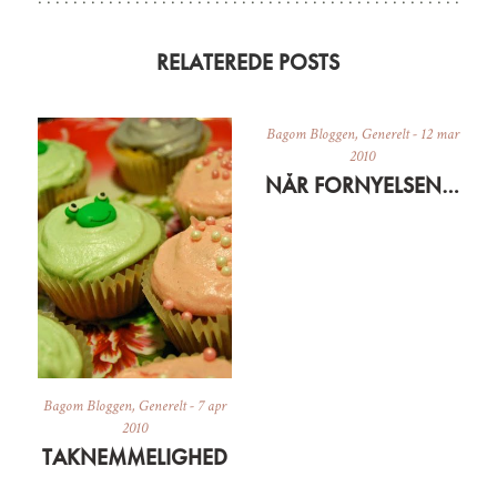
RELATEREDE POSTS
Bagom Bloggen
,
Generelt
-
12 mar
2010
NÅR FORNYELSENS FORKÆMPERE BLIVER KONSERVATIVE
Bagom Bloggen
,
Generelt
-
7 apr
2010
TAKNEMMELIGHED