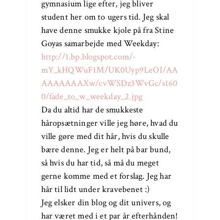
gymnasium lige efter, jeg bliver
student her om to ugers tid. Jeg skal
have denne smukke kjole på fra Stine
Goyas samarbejde med Weekday:
http://1.bp.blogspot.com/-
mY_kHQWuF1M/UK0Uyp9LeOI/AA
AAAAAAAXw/cvWSDz3WvGc/s160
0/fade_to_w_weekday_2.jpg
Da du altid har de smukkeste
håropsætninger ville jeg høre, hvad du
ville gøre med dit hår, hvis du skulle
bære denne. Jeg er helt på bar bund,
så hvis du har tid, så må du meget
gerne komme med et forslag. Jeg har
hår til lidt under kravebenet :)
Jeg elsker din blog og dit univers, og
har været med i et par år efterhånden!