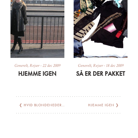
Generelt
,
Rejser
-
22 dec 2009
Generelt
,
Rejser
-
18 dec 2009
HJEMME IGEN
SÅ ER DER PAKKET
❮
HVID BLONDENEDERDEL OG STRANDHÅR
HJEMME IGEN
❯