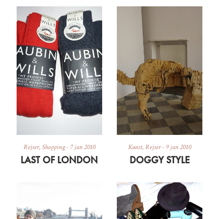
Rejser
,
Shopping
-
7 jan 2010
Kunst
,
Rejser
-
9 jan 2010
LAST OF LONDON
DOGGY STYLE