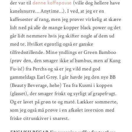
denne kaffepause
der var til
(ville dog hellere have
kanelsnurre… Anytime…). I ved, at jeg er en
kaffesøster af rang, men jeg prøver virkelig at skære
lidt ned på alle de mange kopper black power og det
går lidt nemmere hvis jeg skifter nogle af dem ud
med te. Hvilket egentlig også er ganske
tilfredsstillende. Mine yndlings er Green Bamboo
(prøv den, den smager ikke af bambus, men af Kung
Fu-is!) fra Perchs og så er jeg vild med god
gammeldags Earl Grey. I går havde jeg den nye BB
(Beauty Beverage, hehe) Tea fra Kusmi i koppen
(glasset), der smager friskt og syrligt af grapefrugt.
Og er lavet på grøn te og maté. Lækker sommerte,
som jeg også må prøve i en afkølet isversion med
friske citrusskiver i snarest.