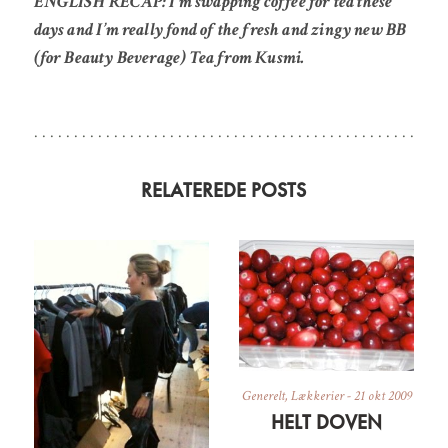
ENGLISH RECAP: I’m swapping coffee for tea these
days and I’m really fond of the fresh and zingy new BB
(for Beauty Beverage) Tea from Kusmi.
RELATEREDE POSTS
Generelt
,
Lækkerier
-
21 okt 2009
HELT DOVEN