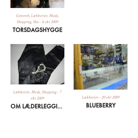
Generelt
,
Lækkerier
,
Mode
,
Shopping
,
Sko
-
8 okt 2009
TORSDAGSHYGGE
Lækkerier
,
Mode
,
Shopping
-
7
Lækkerier
-
20 okt 2009
okt 2009
BLUEBERRY
OM LÆDERLEGGINS OG GRÆSKARSUPPE