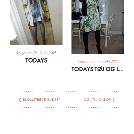
Dagens outfit
-
2 okt 2009
TODAYS
Dagens outfit
-
30 okt 2009
TODAYS TØJ OG LIDT OM EN SILKESÆL
❮
BLOMSTREDE BUKSER OG DEN PERFEKTE BASIS TEE
GUL TIL GALOP
❯