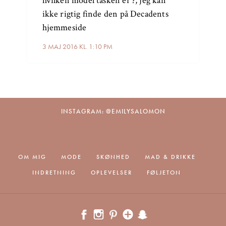
hvilken model tasken er ?, jeg kan
ikke rigtig finde den på Decadents
hjemmeside
3 MAJ 2016 KL. 1:10 PM
INSTAGRAM: @EMILYSALOMON
OM MIG
MODE
SKØNHED
MAD & DRIKKE
INDRETNING
OPLEVELSER
FØLJETON