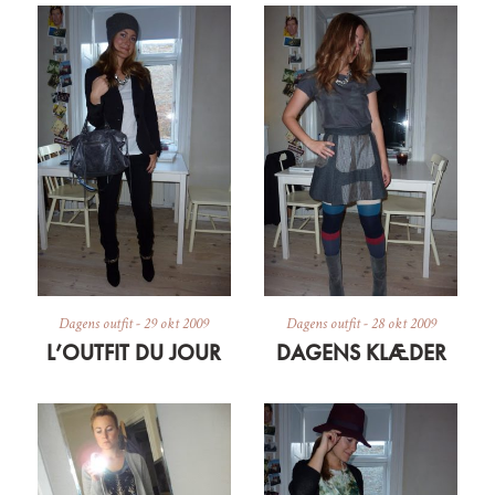
Dagens outfit
-
29 okt 2009
Dagens outfit
-
28 okt 2009
L’OUTFIT DU JOUR
DAGENS KLÆDER