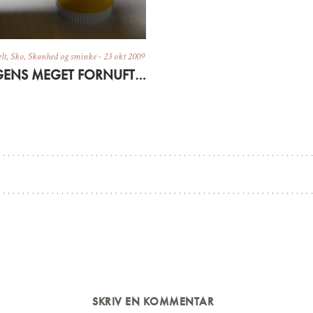
lt
,
Sko
,
Skønhed og sminke
-
23 okt 2009
DAGENS MEGET FORNUFTIGE INDKØB
SKRIV EN KOMMENTAR