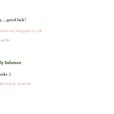
g…..good luck!
ndarose.blogspot.co.uk
9:44 PM
ly Salomon
nks :)
EB 2014 KL. 10:40 PM