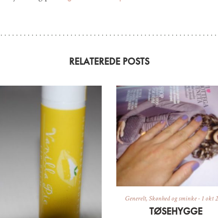
RELATEREDE POSTS
Generelt
,
Skønhed og sminke
-
1 okt 
TØSEHYGGE