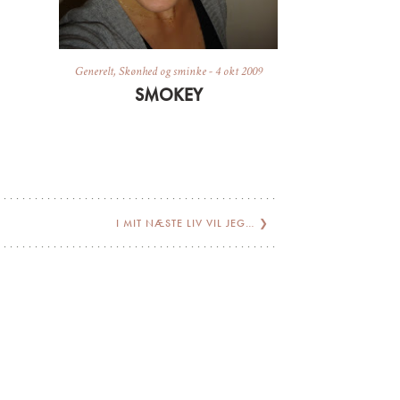
Generelt
,
Skønhed og sminke
-
4 okt 2009
SMOKEY
I MIT NÆSTE LIV VIL JEG…
❯