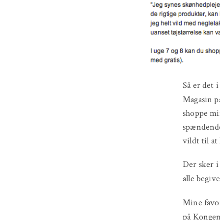
Så er det 
Magasin p
shoppe min
spændende 
vildt til at
Der sker i
alle begi
Mine favor
på Kongen