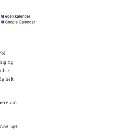
rbi
mig og
andre
ig helt
 mere om
denne uge