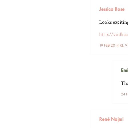
Jessica Rose
Looks excitin
http://vodkaa
19 FEB 2014 KL. 
Emi
Tha
24 F
René Najmi