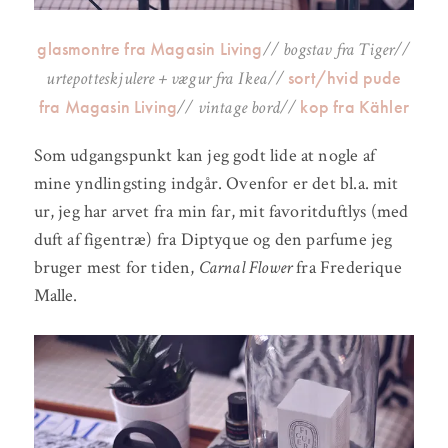
glasmontre fra Magasin Living
// bogstav fra Tiger//
sort/hvid pude
urtepotteskjulere + vægur fra Ikea//
fra Magasin Living
kop fra Kähler
// vintage bord//
Som udgangspunkt kan jeg godt lide at nogle af
mine yndlingsting indgår. Ovenfor er det bl.a. mit
ur, jeg har arvet fra min far, mit favoritduftlys (med
duft af figentræ) fra Diptyque og den parfume jeg
bruger mest for tiden,
Carnal Flower
fra Frederique
Malle.