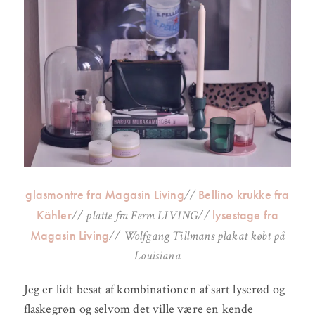
glasmontre fra Magasin Living
Bellino krukke fra
//
Kähler
lysestage fra
//
platte fra Ferm LIVING//
Magasin Living
// Wolfgang Tillmans plakat købt på
Louisiana
Jeg er lidt besat af kombinationen af sart lyserød og
flaskegrøn og selvom det ville være en kende