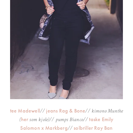
tee Madewell
jeans Rag & Bone
//
// kimono Munthe
her
taske Emily
(
som kjole)// pumps Bianco//
Salomon x Markberg
solbriller Ray Ban
//