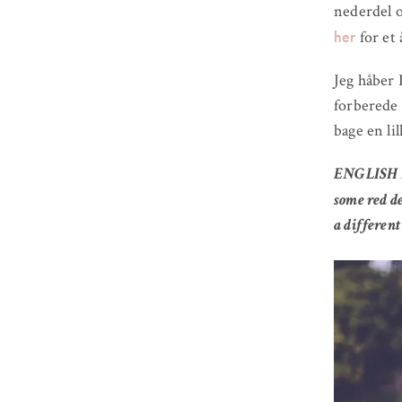
nederdel o
her
for et 
Jeg håber 
forberede 
bage en li
ENGLISH RE
some red d
a different