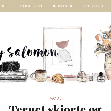
ØNHED
MAD & DRIKKE
INDRETNING
OPLEVELSER
MODE
Ternet skjorte og