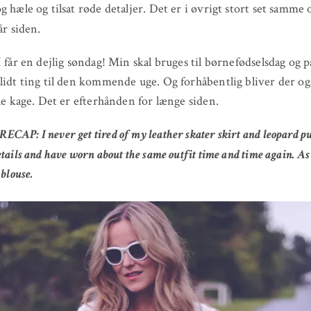
g hæle og tilsat røde detaljer. Det er i øvrigt stort set samme 
år siden.
I får en dejlig søndag! Min skal bruges til børnefødselsdag og p
lidt ting til den kommende uge. Og forhåbentlig bliver der også
lle kage. Det er efterhånden for længe siden.
CAP: I never get tired of my leather skater skirt and leopard p
etails and have worn about the same outfit time and time again. A
 blouse.