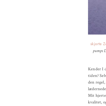
skjorte 
pumps D
Kender I d
tiden? Sel
den regel,
læderneder
Mit hjerte
kvalitet, 