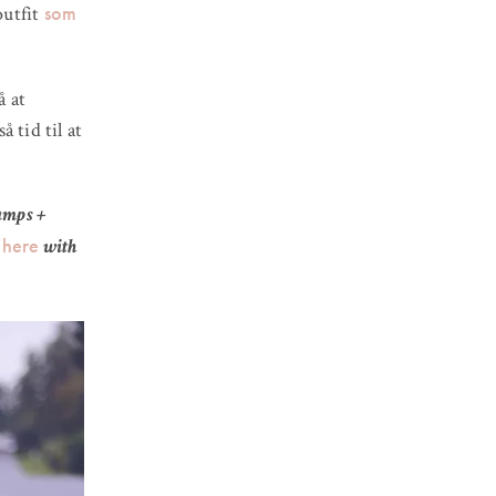
som
outfit
å at
 tid til at
umps +
here
s
with