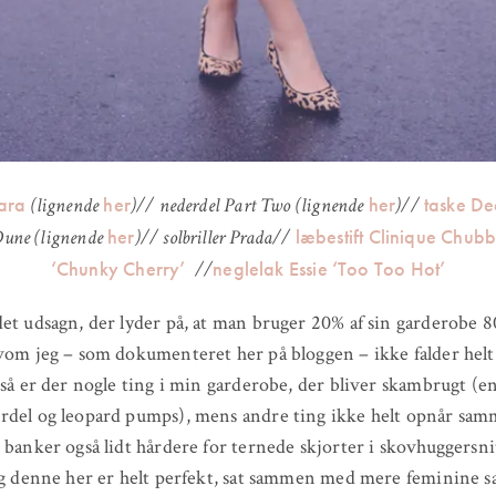
Zara
her
her
taske De
(lignende
)// nederdel Part Two (lignende
)//
her
læbestift Clinique Chubby
une (lignende
)// solbriller Prada//
‘Chunky Cherry’
neglelak Essie ‘Too Too Hot’
//
et udsagn, der lyder på, at man bruger 20% af sin garderobe 8
vom jeg – som dokumenteret her på bloggen – ikke falder hel
 så er der nogle ting i min garderobe, der bliver skambrugt (e
del og leopard pumps), mens andre ting ikke helt opnår samm
 banker også lidt hårdere for ternede skjorter i skovhuggersni
og denne her er helt perfekt, sat sammen med mere feminine 