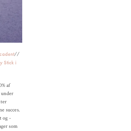
cadent
//
 Stick i
0% af
t under
nter
e succes.
t og -
sager som