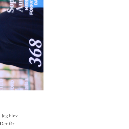
. Jeg blev
 Det får