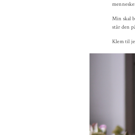
menneske
Min skal 
står den p
Klem til j