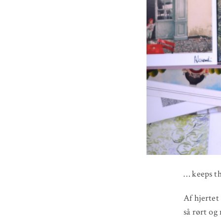
… keeps th
Af hjertet
så rørt og