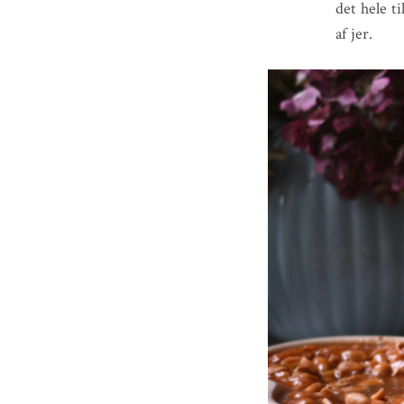
det hele ti
af jer.