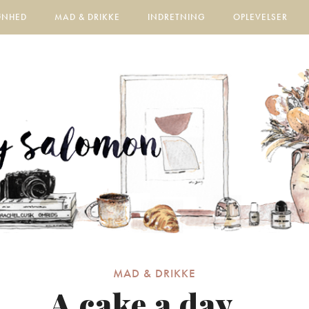
ØNHED
MAD & DRIKKE
INDRETNING
OPLEVELSER
MAD & DRIKKE
A cake a day…