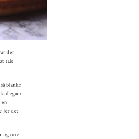
var der
at tale
 så blanke
 kollegaer
g en
e jer det.
r og rare