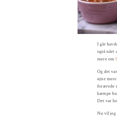
I går havd
også nået 
mere om
Og det var
øjne mere 
forærede m
kæmpe buke
Det var hel
Nu vil jeg