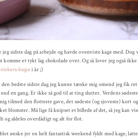
e jeg sidste dag på arbejde og havde ovenviste kage med. Dog 
at komme et tykt lag chokolade over. Og så lover jeg også ikke 
Snickers-kage
i år ;)
 den bedste sidste dag jeg kunne tænke mig omend jeg fik ret
end en gang. Er ikke så god til at ting slutter. Verdens sødeste
ig tilmed den flotteste gave, det sødeste (og sjoveste) kort o
t blomster. Må lige få knipset et billede af det, så jeg kan vis
t og aldeles overdådigt og alt for flot.
 blot ønske jer en helt fantastisk weekend fyldt med kage, latte