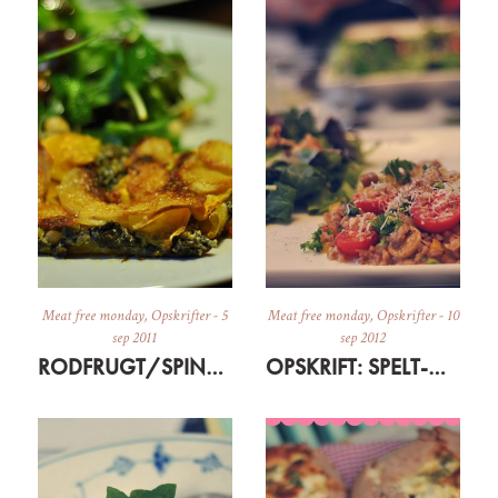
Meat free monday
,
Opskrifter
-
5
Meat free monday
,
Opskrifter
-
10
sep 2011
sep 2012
RODFRUGT/SPINATTÆRTE + SALAT MED NØDDER OG BLÅBÆR
OPSKRIFT: SPELT-OTTO