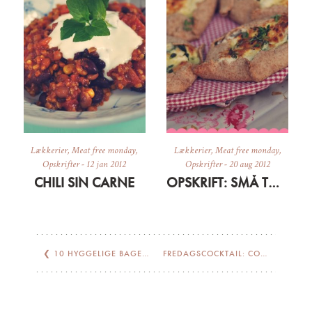
Lækkerier
,
Meat free monday
,
Lækkerier
,
Meat free monday
,
Opskrifter
-
12 jan 2012
Opskrifter
-
20 aug 2012
CHILI SIN CARNE
OPSKRIFT: SMÅ TÆRTER// GALETTES
❮
10 HYGGELIGE BAGEPROJEKTER TIL WEEKENDEN
FREDAGSCOCKTAIL: COSMOPOLITAN