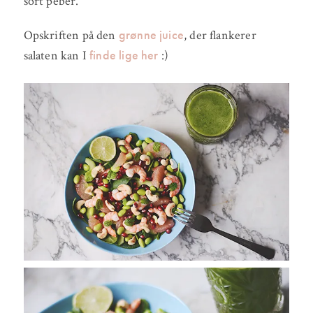
sort peber.
grønne juice
Opskriften på den
, der flankerer
finde lige her
salaten kan I
:)