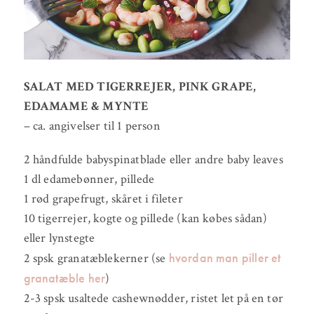
SALAT MED TIGERREJER, PINK GRAPE,
EDAMAME & MYNTE
– ca. angivelser til 1 person
2 håndfulde babyspinatblade eller andre baby leaves
1 dl edamebønner, pillede
1 rød grapefrugt, skåret i fileter
10 tigerrejer, kogte og pillede (kan købes sådan)
eller lynstegte
hvordan man piller et
2 spsk granatæblekerner (se
granatæble her
)
2-3 spsk usaltede cashewnødder, ristet let på en tør