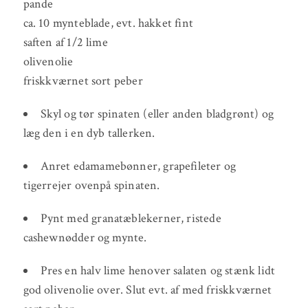
pande
ca. 10 mynteblade, evt. hakket fint
saften af 1/2 lime
olivenolie
friskkværnet sort peber
Skyl og tør spinaten (eller anden bladgrønt) og
læg den i en dyb tallerken.
Anret edamamebønner, grapefileter og
tigerrejer ovenpå spinaten.
Pynt med granatæblekerner, ristede
cashewnødder og mynte.
Pres en halv lime henover salaten og stænk lidt
god olivenolie over. Slut evt. af med friskkværnet