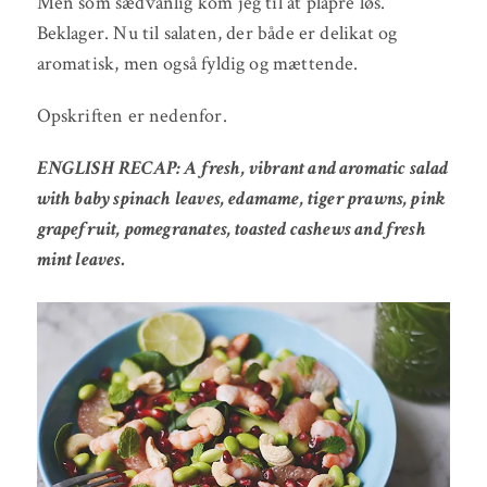
Men som sædvanlig kom jeg til at plapre løs.
Beklager. Nu til salaten, der både er delikat og
aromatisk, men også fyldig og mættende.
Opskriften er nedenfor.
ENGLISH RECAP: A fresh, vibrant and aromatic salad
with baby spinach leaves, edamame, tiger prawns, pink
grapefruit, pomegranates, toasted cashews and fresh
mint leaves.