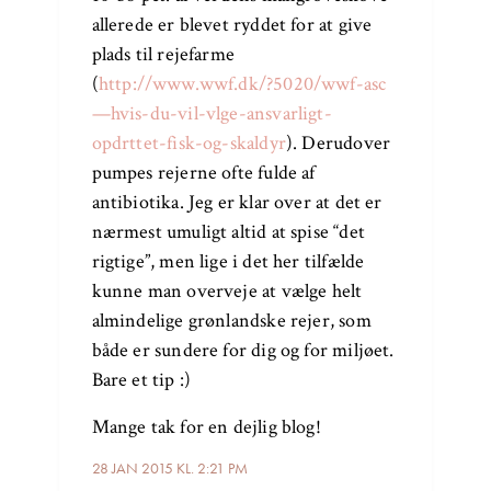
allerede er blevet ryddet for at give
plads til rejefarme
(
http://www.wwf.dk/?5020/wwf-asc
—hvis-du-vil-vlge-ansvarligt-
opdrttet-fisk-og-skaldyr
). Derudover
pumpes rejerne ofte fulde af
antibiotika. Jeg er klar over at det er
nærmest umuligt altid at spise “det
rigtige”, men lige i det her tilfælde
kunne man overveje at vælge helt
almindelige grønlandske rejer, som
både er sundere for dig og for miljøet.
Bare et tip :)
Mange tak for en dejlig blog!
28 JAN 2015 KL. 2:21 PM