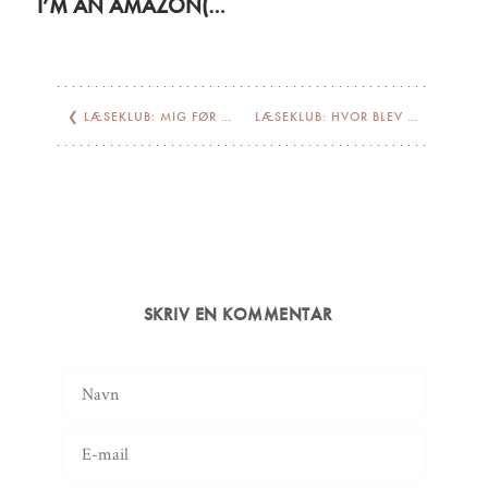
I’M AN AMAZON(E) AND A JEWISH WANNABE
❮
LÆSEKLUB: MIG FØR DIG (DISKUSSION)
LÆSEKLUB: HVOR BLEV DU AF BERNADETTE (DISKUSSION)
SKRIV EN KOMMENTAR