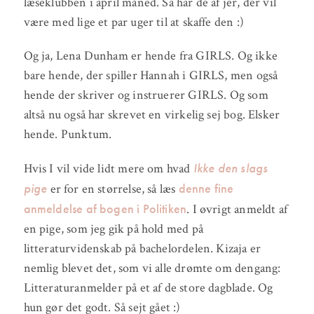
læseklubben i april måned. Så har de af jer, der vil
være med lige et par uger til at skaffe den :)
Og ja, Lena Dunham er hende fra GIRLS. Og ikke
bare hende, der spiller Hannah i GIRLS, men også
hende der skriver og instruerer GIRLS. Og som
altså nu også har skrevet en virkelig sej bog. Elsker
hende. Punktum.
Ikke den slags
Hvis I vil vide lidt mere om hvad
pige
denne fine
er for en størrelse, så læs
anmeldelse af bogen i Politiken
. I øvrigt anmeldt af
en pige, som jeg gik på hold med på
litteraturvidenskab på bachelordelen. Kizaja er
nemlig blevet det, som vi alle drømte om dengang:
Litteraturanmelder på et af de store dagblade. Og
hun gør det godt. Så sejt gået :)