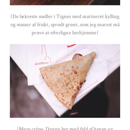
{De lækreste nudler i Tignes med marineret kylling
og masser af friskt, sprødt grønt, som jeg snarest må
prøve at efterligne herhjemme}
{Mere crêpe. Denne her med fyld af banan og