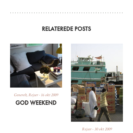
RELATEREDE POSTS
Generelt
,
Rejser
-
16 okt 2009
GOD WEEKEND
Rejser
-
30 okt 2009