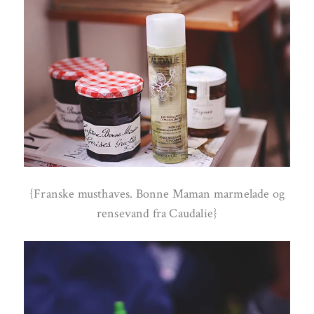
{Franske musthaves. Bonne Maman marmelade og
rensevand fra Caudalie}