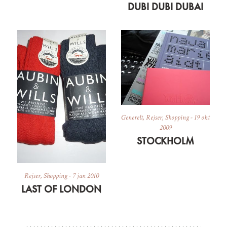
DUBI DUBI DUBAI
Generelt
,
Rejser
,
Shopping
-
19 okt
2009
STOCKHOLM
Rejser
,
Shopping
-
7 jan 2010
LAST OF LONDON