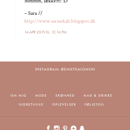
Mmmm, lækkert! :D
– Sara //
http://www.sarasskab.blogspot.dk
14 APR 2015 KL. 12:16 PM
INSTAGRAM: @EMILYSALOMON
OM MIG
MODE
SKØNHED
MAD & DRIKKE
INDRETNING
OPLEVELSER
FØLJETON