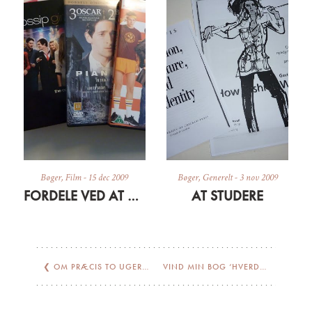
Bøger
,
Film
-
15 dec 2009
Bøger
,
Generelt
-
3 nov 2009
FORDELE VED AT VÆRE SYG
AT STUDERE
❮
OM PRÆCIS TO UGER…
VIND MIN BOG ‘HVERDAGSGLAMOUR’