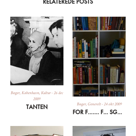
RELATEREDE POSTS
Bøger
,
København
,
Kultur
-
26 dec
2009
Bøger
,
Generelt
-
24 okt 2009
TANTEN
FOR F……. F… SGU DA OG LIDT OM BØGER