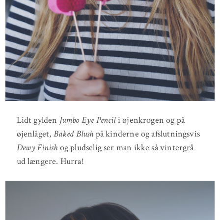
Lidt gylden
Jumbo Eye Pencil
i øjenkrogen og på
øjenlåget,
Baked Blush
på kinderne og afslutningsvis
Dewy Finish
og pludselig ser man ikke så vintergrå
ud længere. Hurra!