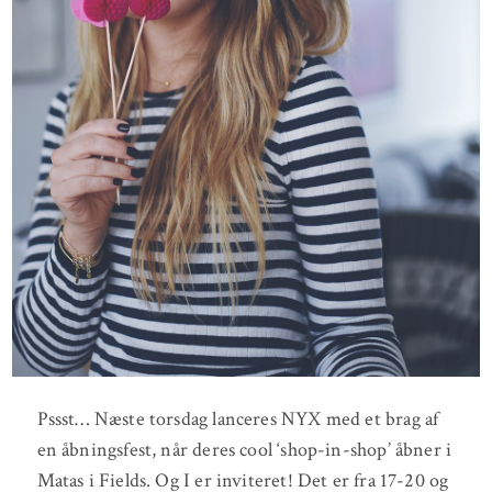
Pssst… Næste torsdag lanceres NYX med et brag af
en åbningsfest, når deres cool ‘shop-in-shop’ åbner i
Matas i Fields. Og I er inviteret! Det er fra 17-20 og