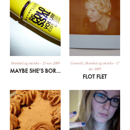
Skønhed og sminke
-
23 nov 2009
Generelt
,
Skønhed og sminke
-
17
dec 2009
MAYBE SHE’S BORN WITH IT
FLOT FLET