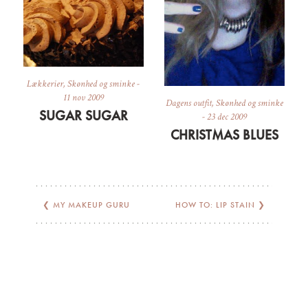
Lækkerier
,
Skønhed og sminke
-
11 nov 2009
Dagens outfit
,
Skønhed og sminke
SUGAR SUGAR
-
23 dec 2009
CHRISTMAS BLUES
❮
MY MAKEUP GURU
HOW TO: LIP STAIN
❯