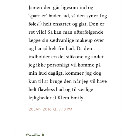
Jamen den går ligesom ind og
‘spartler’ huden ud, så den syner (og
føles!) helt ensartet og glat. Den er
ret vild! Så kan man efterfølgende
lægge sin sædvanlige makeup over
og har så helt fin hud. Da den
indholder en del silikone og andet
jeg ikke personligt vil komme på
min hud dagligt, kommer jeg dog
kun til at bruge den når jeg vil have
helt flawless hud og til særlige
lejligheder :) Klem Emily
20 JAN 2016 KL. 3:18 PM
Cecilie B