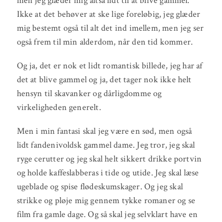
men jeg glæder mig altså lidt til at blive gammel.
Ikke at det behøver at ske lige foreløbig, jeg glæder
mig bestemt også til alt det ind imellem, men jeg ser
også frem til min alderdom, når den tid kommer.
Og ja, det er nok et lidt romantisk billede, jeg har af
det at blive gammel og ja, det tager nok ikke helt
hensyn til skavanker og dårligdomme og
virkeligheden generelt.
Men i min fantasi skal jeg være en sød, men også
lidt fandenivoldsk gammel dame. Jeg tror, jeg skal
ryge cerutter og jeg skal helt sikkert drikke portvin
og holde kaffeslabberas i tide og utide. Jeg skal læse
ugeblade og spise flødeskumskager. Og jeg skal
strikke og pløje mig gennem tykke romaner og se
film fra gamle dage. Og så skal jeg selvklart have en