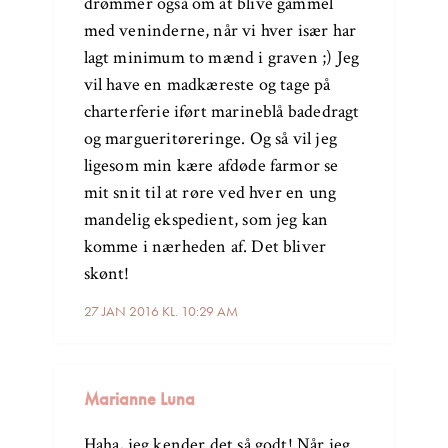
drømmer også om at blive gammel
med veninderne, når vi hver især har
lagt minimum to mænd i graven ;) Jeg
vil have en madkæreste og tage på
charterferie iført marineblå badedragt
og margueritøreringe. Og så vil jeg
ligesom min kære afdøde farmor se
mit snit til at røre ved hver en ung
mandelig ekspedient, som jeg kan
komme i nærheden af. Det bliver
skønt!
27 JAN 2016 KL. 10:29 AM
Marianne Luna
Haha, jeg kender det så godt! Når jeg