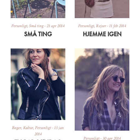
Personligt
,
Små ting
-
21 apr 2014
Personligt
,
Rejser
-
11 feb 2014
SMÅ TING
HJEMME IGEN
Bøger
,
Kultur
,
Personligt
-
13 jan
2014
Personligt
-
30 apr 2014