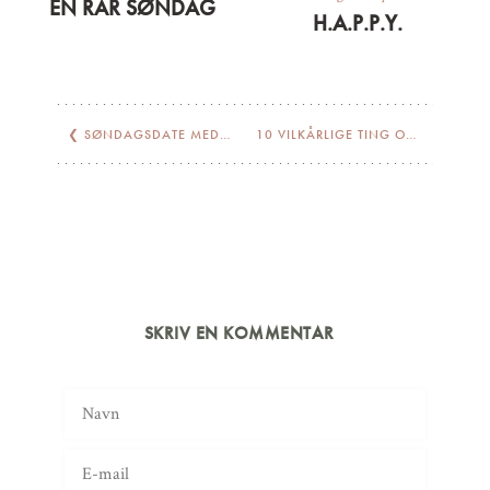
EN RAR SØNDAG
H.A.P.P.Y.
❮
SØNDAGSDATE MED ALEXA
10 VILKÅRLIGE TING OM MIG
❯
SKRIV EN KOMMENTAR