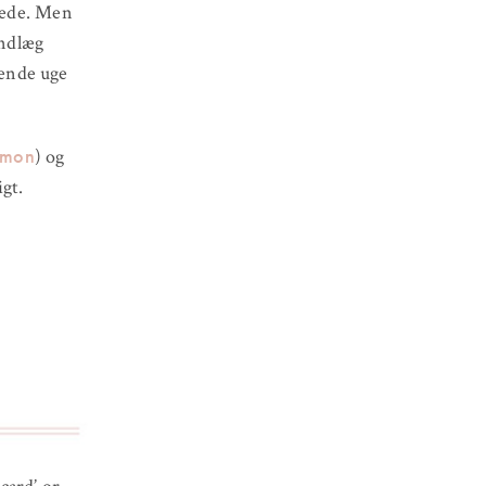
erede. Men
indlæg
mende uge
omon
) og
gt.