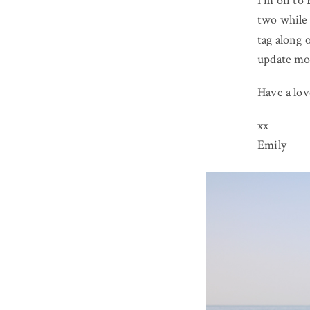
I’m off to 
two while 
tag along 
update mo
Have a lov
xx
Emily