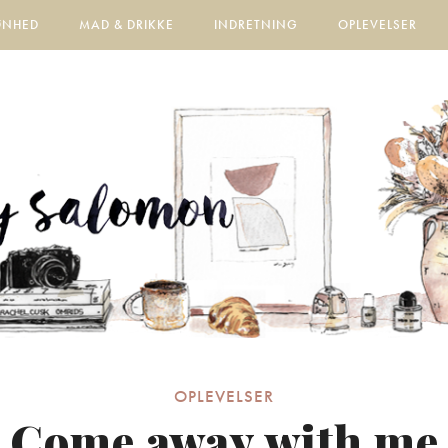
ØNHED
MAD & DRIKKE
INDRETNING
OPLEVELSER
OPLEVELSER
Come away with me