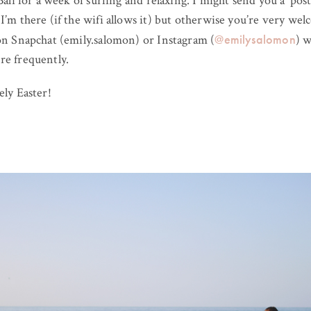
Bali for a week of surfing and relaxing. I might send you a ‘post
I’m there (if the wifi allows it) but otherwise you’re very we
@emilysalomon
on Snapchat (emily.salomon) or Instagram (
) w
re frequently.
ely Easter!