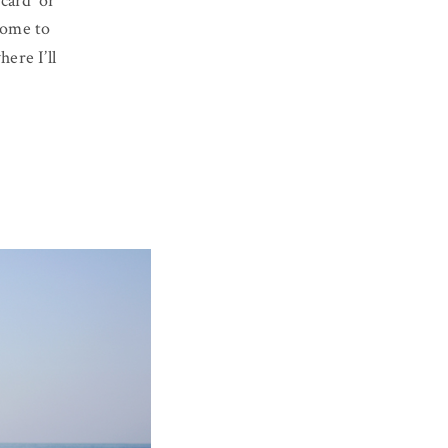
card’ or
lcome to
here I’ll