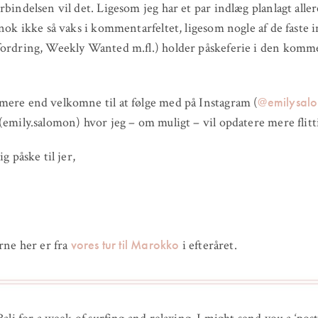
rbindelsen vil det. Ligesom jeg har et par indlæg planlagt all
 nok ikke så vaks i kommentarfeltet, ligesom nogle af de faste 
fordring, Weekly Wanted m.fl.) holder påskeferie i den kom
@emilysal
ere end velkomne til at følge med på Instagram (
emily.salomon) hvor jeg – om muligt – vil opdatere mere flitti
ig påske til jer,
vores tur til Marokko
erne her er fra
i efteråret.