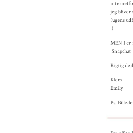
internetfo
jeg bliver
(ugens ud
:)
MEN I er m
Snapchat (
Rigtig dejl
Klem
Emily
Ps. Billed