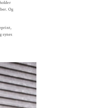
 holder
iber. Og
eprint,
eg synes