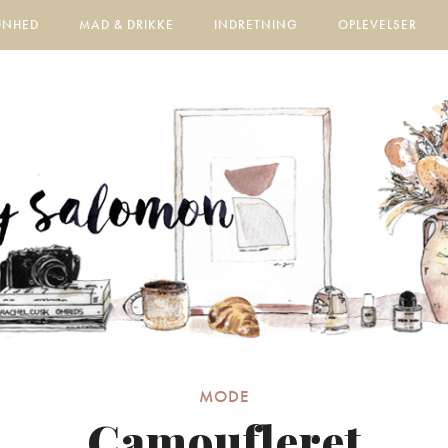
ØNHED
MAD & DRIKKE
INDRETNING
OPLEVELSER
MODE
Camoufleret