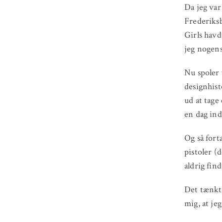
Da jeg var
Frederiksb
Girls havd
jeg nogens
Nu spoler v
designhist
ud at tage
en dag ind
Og så fort
pistoler (d
aldrig find
Det tænkte
mig, at je