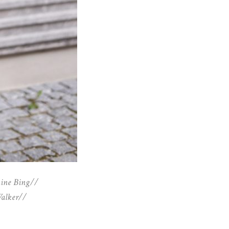
nine Bing//
Walker//