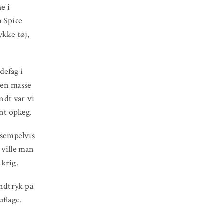
e i
a Spice
ykke tøj,
defag i
 en masse
ndt var vi
nt oplæg.
ksempelvis
t ville man
 krig.
indtryk på
uflage.