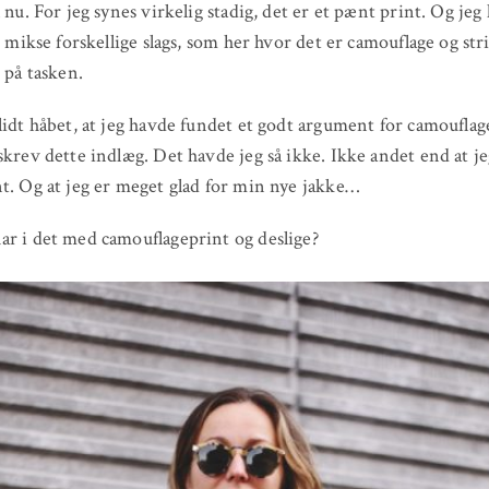
l nu. For jeg synes virkelig stadig, det er et pænt print. Og jeg
at mikse forskellige slags, som her hvor det er camouflage og str
 på tasken.
lidt håbet, at jeg havde fundet et godt argument for camouflag
skrev dette indlæg. Det havde jeg så ikke. Ikke andet end at j
t. Og at jeg er meget glad for min nye jakke…
r i det med camouflageprint og deslige?