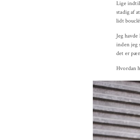
Lige indti
stadig af 
lidt bouclé
Jeg havde 
inden jeg 
det er pæn
Hvordan ha