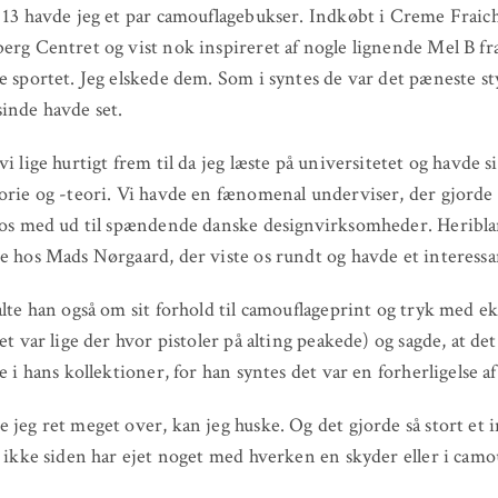
 13 havde jeg et par camouflagebukser. Indkøbt i Creme Fraich
erg Centret og vist nok inspireret af nogle lignende Mel B fr
e sportet. Jeg elskede dem. Som i syntes de var det pæneste st
inde havde set.
i lige hurtigt frem til da jeg læste på universitetet og havde si
orie og -teori. Vi havde en fænomenal underviser, der gjorde
 os med ud til spændende danske designvirksomheder. Heribla
e hos Mads Nørgaard, der viste os rundt og havde et interessa
alte han også om sit forhold til camouflageprint og tryk med e
et var lige der hvor pistoler på alting peakede) og sagde, at de
e i hans kollektioner, for han syntes det var en forherligelse af
 jeg ret meget over, kan jeg huske. Og det gjorde så stort et 
g ikke siden har ejet noget med hverken en skyder eller i camo