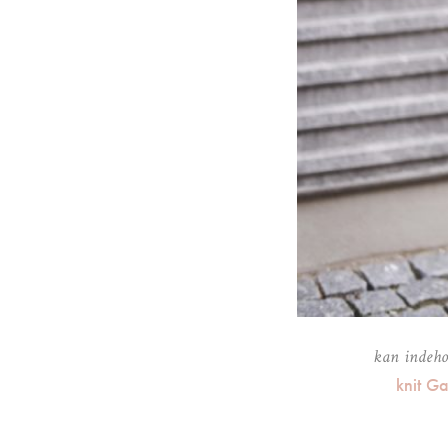
kan indehol
knit G