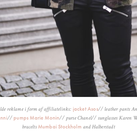
jacket Asos
de reklame i form af affiliatelinks:
// leather pants A
anni
pumps Marie Monin
//
// purse Chanel// sunglasses Karen 
Mumbai Stockholm
bracelts
and Halberstadt