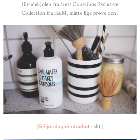
{Brudekjolen fra årets Consciuos Exclusive
Collection fra H&M, måtte lige prøve den}
Enhjørninghåndsæbe
{
(-ish) }