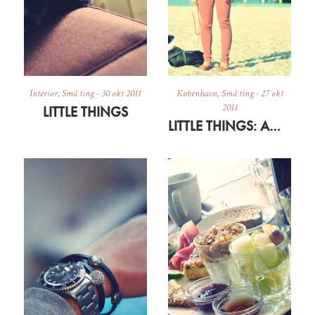
Interiør
,
Små ting
-
30 okt 2011
København
,
Små ting
-
27 okt
2011
LITTLE THINGS
LITTLE THINGS: AMAGER CON AMORE 3