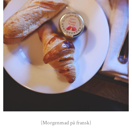
{Morgenmad på fransk}