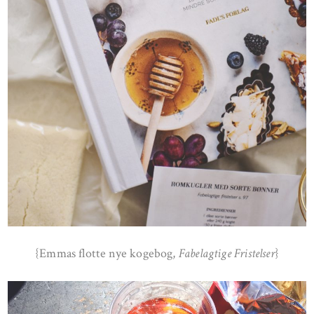
{Emmas flotte nye kogebog,
Fabelagtige Fristelser
}