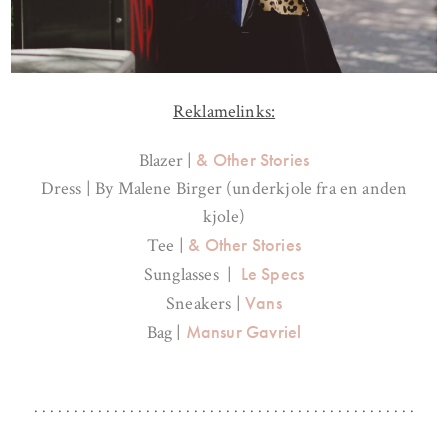
Reklamelinks:
& Other Stories
Blazer |
Dress | By Malene Birger (underkjole fra en anden
kjole)
& Other Stories
Tee |
Le Specs
Sunglasses |
Vans
Sneakers |
Mansur Gavriel
Bag |