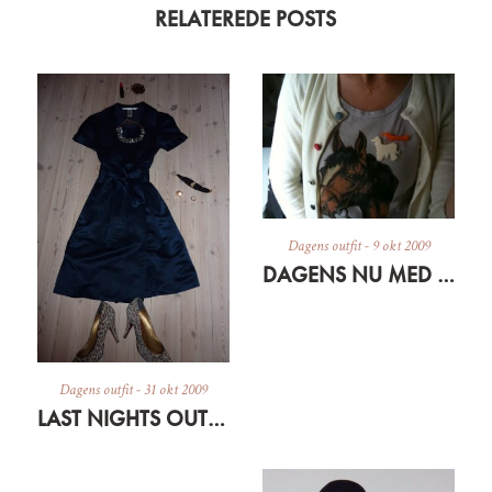
RELATEREDE POSTS
Dagens outfit
-
9 okt 2009
DAGENS NU MED DYR
Dagens outfit
-
31 okt 2009
LAST NIGHTS OUTFIT – RECONSTRUCTION