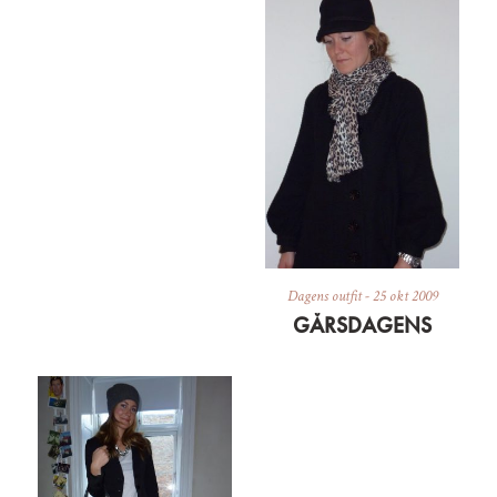
Dagens outfit
-
25 okt 2009
GÅRSDAGENS