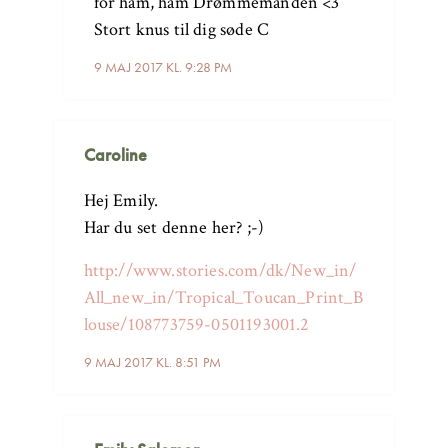
for ham, ham Drømmemanden <3
Stort knus til dig søde C
9 MAJ 2017 KL. 9:28 PM
Caroline
Hej Emily.
Har du set denne her? ;-)
http://www.stories.com/dk/New_in/
All_new_in/Tropical_Toucan_Print_B
louse/108773759-0501193001.2
9 MAJ 2017 KL. 8:51 PM