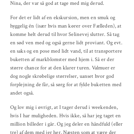
Nina, der var så god at tage med mig derud.
For det er lidt af en ekskursion, men en smuk og
hyggelig én (især hvis man kører over Fælleden), at
komme helt derud til hvor Selinevej slutter. Så tag
en sød ven med og også gerne lidt proviant. Og evt.
en saks og en pose med lidt vand, til at transportere
buketten af markblomster med hjem i. Så er der
større chance for at den klarer turen. Valmuer er
dog nogle skrøbelige størrelser, uanset hvor god
forplejning de får, så sørg for at fylde buketten med
andet også.
Og lov mig i øvrigt, at I tager derud i weekenden,
hvis I har muligheden. Hvis ikke, så har jeg taget en
million billeder i går. Og jeg deler en håndfuld (eller
tre) af dem med jer her. Næsten som at være der