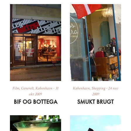
Film
,
Generelt
,
København
-
31
København
,
Shopping
-
24 nov
okt 2009
2009
BIF OG BOTTEGA
SMUKT BRUGT