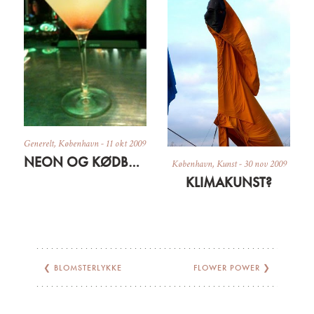
Generelt
,
København
-
11 okt 2009
NEON OG KØDBY-CRAWL
København
,
Kunst
-
30 nov 2009
KLIMAKUNST?
❮
BLOMSTERLYKKE
FLOWER POWER
❯