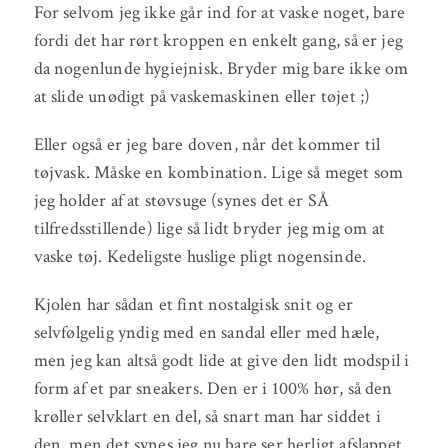
For selvom jeg ikke går ind for at vaske noget, bare
fordi det har rørt kroppen en enkelt gang, så er jeg
da nogenlunde hygiejnisk. Bryder mig bare ikke om
at slide unødigt på vaskemaskinen eller tøjet ;)
Eller også er jeg bare doven, når det kommer til
tøjvask. Måske en kombination. Lige så meget som
jeg holder af at støvsuge (synes det er SÅ
tilfredsstillende) lige så lidt bryder jeg mig om at
vaske tøj. Kedeligste huslige pligt nogensinde.
Kjolen har sådan et fint nostalgisk snit og er
selvfølgelig yndig med en sandal eller med hæle,
men jeg kan altså godt lide at give den lidt modspil i
form af et par sneakers. Den er i 100% hør, så den
krøller selvklart en del, så snart man har siddet i
den, men det synes jeg nu bare ser herligt afslappet