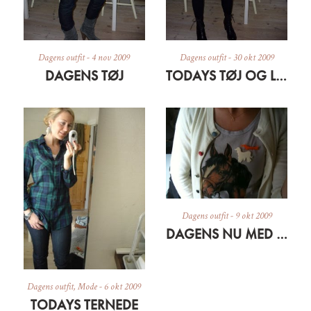
Dagens outfit
-
4 nov 2009
Dagens outfit
-
30 okt 2009
DAGENS TØJ
TODAYS TØJ OG LIDT OM EN SILKESÆL
Dagens outfit
-
9 okt 2009
DAGENS NU MED DYR
Dagens outfit
,
Mode
-
6 okt 2009
TODAYS TERNEDE