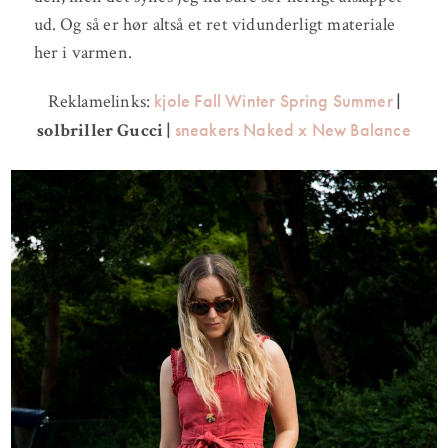
ud. Og så er hør altså et ret vidunderligt materiale
her i varmen.
kjole Fall Winter Spring Summer
Reklamelinks:
|
sneakers Naked x New Balance
solbriller Gucci |