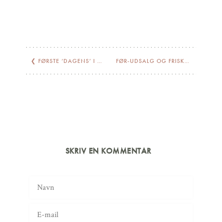
❮
FØRSTE ‘DAGENS’ I HUNDREDE ÅR… NÆSTEN
FØR-UDSALG OG FRISKE JORDBÆR
SKRIV EN KOMMENTAR