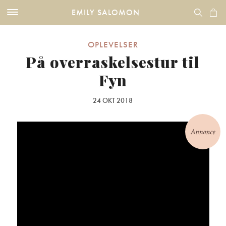
EMILY SALOMON
OPLEVELSER
På overraskelsestur til
Fyn
24 OKT 2018