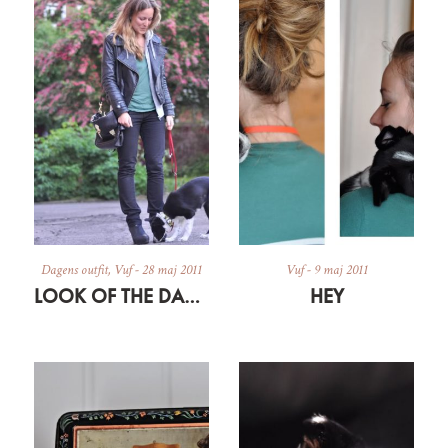
Dagens outfit
,
Vuf
-
28 maj 2011
Vuf
-
9 maj 2011
LOOK OF THE DAY: CASUAL
HEY