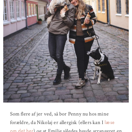
Som flere af jer ved, så bor Penny nu hos mine
læse
forældre, da Nikolaj er allergisk (ellers kan I
om det her
) og at Emilie således havde arrangeret en