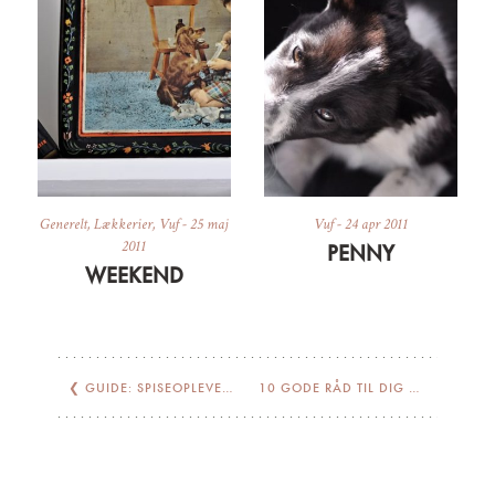
Generelt
,
Lækkerier
,
Vuf
-
25 maj
Vuf
-
24 apr 2011
2011
PENNY
WEEKEND
❮
GUIDE: SPISEOPLEVELSER, SHOPPING OG KULTUR I MALMØ
10 GODE RÅD TIL DIG DER HAR FÅET HUNDEHVALP