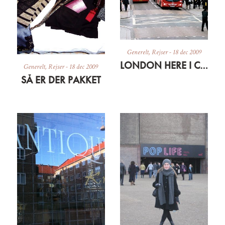
Generelt
,
Rejser
-
18 dec 2009
LONDON HERE I COME
Generelt
,
Rejser
-
18 dec 2009
SÅ ER DER PAKKET