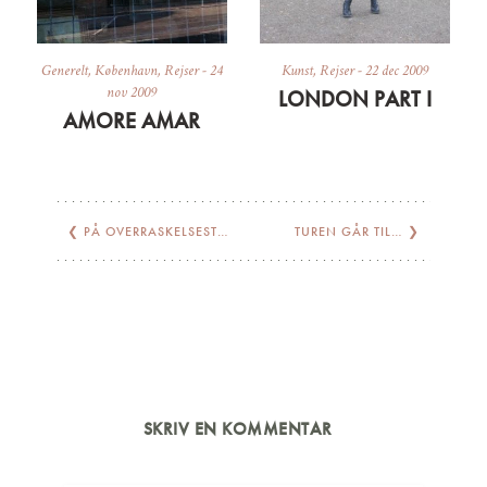
Generelt
,
København
,
Rejser
-
24
Kunst
,
Rejser
-
22 dec 2009
nov 2009
LONDON PART I
AMORE AMAR
❮
PÅ OVERRASKELSESTUR TIL FYN
TUREN GÅR TIL…
❯
SKRIV EN KOMMENTAR