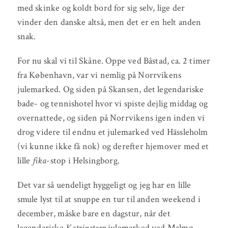
med skinke og koldt bord for sig selv, lige der
vinder den danske altså, men det er en helt anden
snak.
For nu skal vi til Skåne. Oppe ved Båstad, ca. 2 timer
fra København, var vi nemlig på Norrvikens
julemarked. Og siden på Skansen, det legendariske
bade- og tennishotel hvor vi spiste dejlig middag og
overnattede, og siden på Norrvikens igen inden vi
drog videre til endnu et julemarked ved Hässleholm
(vi kunne ikke få nok) og derefter hjemover med et
lille
fika
-stop i Helsingborg.
Det var så uendeligt hyggeligt og jeg har en lille
smule lyst til at snuppe en tur til anden weekend i
december, måske bare en dagstur, når det
legendariske
Katrinetorp
julemarked ved Malmø