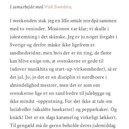
Visit Sweden
I samarbejde med
.
I weekenden stak jeg en lille smule nordpå sammen
med to veninder. Missionen var klar; vi skulle i
julestemning i det skånske. Jeg er jo noget forgabt i
Sverige og derfor måske ikke ligefrem et
sandhedsvidne, men hvis der er én ting, de fleste
kan blive enige om, at svenskerne er gode til
(udover musikhits og start-up-virksomheder), så er
det jul. Jo, jo det er en disciplin vi nordboere i
almindelighed mestrer, men det er som om
svenskerne lige er en tand bedre til julehygge og
ikke mindst -oppyntning. For slet ikke at tale om
luciaboller (såkaldte lusekatter) og pepparkaker. Og
knäck! Det er en slags karamel og virkeligt lækkert.
Til gengæld må de gerne beholde deres julemiddag