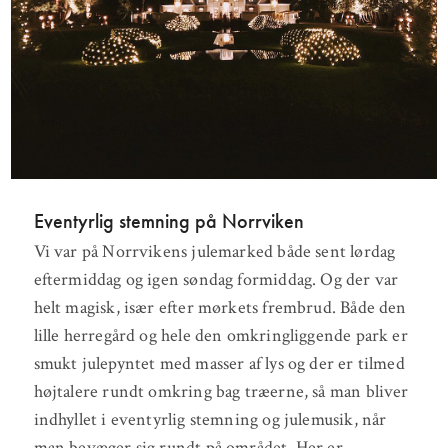
Eventyrlig stemning på Norrviken
Vi var på Norrvikens julemarked både sent lørdag
eftermiddag og igen søndag formiddag. Og der var
helt magisk, især efter mørkets frembrud. Både den
lille herregård og hele den omkringliggende park er
smukt julepyntet med masser af lys og der er tilmed
højtalere rundt omkring bag træerne, så man bliver
indhyllet i eventyrlig stemning og julemusik, når
man bevæger sig rundt på området. Her er