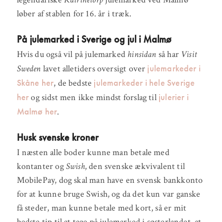
løber af stablen for 16. år i træk.
På julemarked i Sverige og jul i Malmø
Hvis du også vil på julemarked
hinsidan
så har
Visit
julemarkeder i
Sweden
lavet alletiders oversigt over
Skåne her
julemarkeder i hele Sverige
, de bedste
her
julerier i
og sidst men ikke mindst forslag til
Malmø her
.
Husk svenske kroner
I næsten alle boder kunne man betale med
kontanter og
Swish
, den svenske ækvivalent til
MobilePay, dog skal man have en svensk bankkonto
for at kunne bruge Swish, og da det kun var ganske
få steder, man kunne betale med kort, så er mit
bedste tip til at tage på julemarked i søsterlandet, at