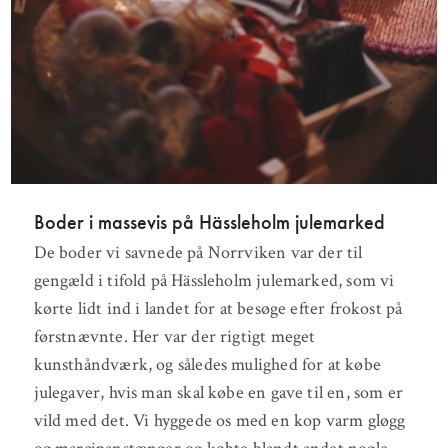
Boder i massevis på Hässleholm julemarked
De boder vi savnede på Norrviken var der til
gengæld i tifold på Hässleholm julemarked, som vi
kørte lidt ind i landet for at besøge efter frokost på
førstnævnte. Her var der rigtigt meget
kunsthåndværk, og således mulighed for at købe
julegaver, hvis man skal købe en gave til en, som er
vild med det. Vi hyggede os med en kop varm gløgg