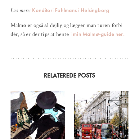
Konditori Fahlmans i Helsingborg
Læs mere:
Malmø er også så dejlig og lægger man turen forbi
i min Malmø-guide her
.
dér, så er der tips at hente
RELATEREDE POSTS