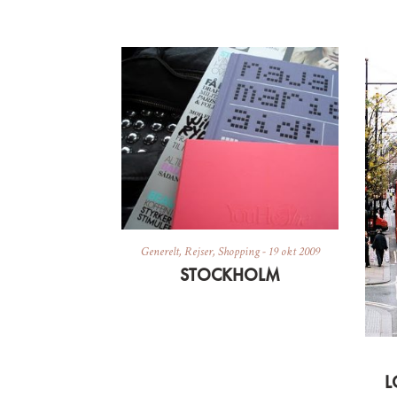
Generelt
,
Rejser
,
Shopping
-
19 okt 2009
STOCKHOLM
L