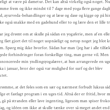
ligt at være på dametur. Det kan altså virkelig også noget. Nu
komme frem og ikke mindst til 7 dage med yoga flere gange dagl
, ayurveda-behandlinger og at læse og dase og kigge op på h
e også snakke med en gadehund eller to og lære den et lille tr
 har jeg drømt om at skulle på sådan en yogaferie, men af en ell
jeg fået gjort det til noget uopnåeligt og netop noget jeg blot 
 Spørg mig ikke hvorfor. Sådan har man (jeg har i alle tilfæl
ggede forhindringer foran forskellige ting, man gerne vil. Men 
annoncerede min yndlingsyogalærer, at hun arrangerede en uge
ka i januar, hvor der også var mulighed for surf og det blev
tet.
rømme, at det føles som en sær og nærmest forbudt luksus såd
ølge et fastlagt program i en uges tid. Altså der er fritid, hvor
 gå på stranden eller lave ingenting, ligesom man spiser frokos
dag, og idéen om ikke at skulle tænke over så meget andet end