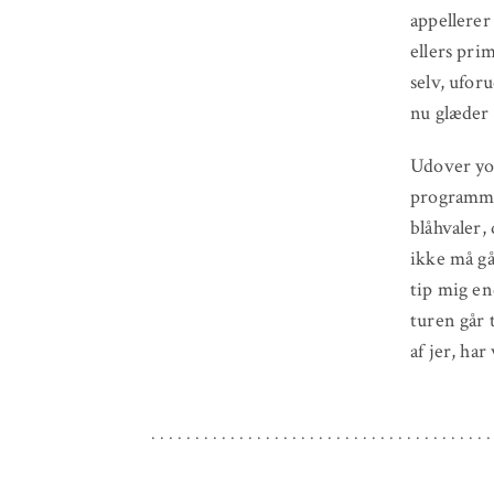
appellerer
ellers pri
selv, ufor
nu glæder 
Udover yog
programmet
blåhvaler,
ikke må gå
tip mig en
turen går t
af jer, ha