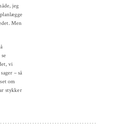
måde, jeg
e planlægge
sædet. Men
på
 se
et, vi
 sager – så
nset om
par stykker