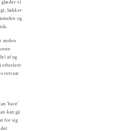
 glæder vi
igt, lækker
immelen og
ick.
er anden
kunne
de) af og
i efteråret
s retreat
an ‘bare’
 man kan gå
t for sig
 det