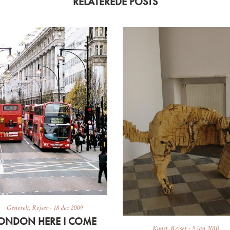
RELATEREDE POSTS
Generelt
,
Rejser
-
18 dec 2009
ONDON HERE I COME
Kunst
,
Rejser
-
9 jan 2010