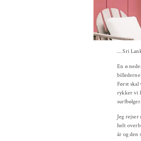
… Sri Lank
En ø neden
billederne)
Først skal
rykker vi 
surfbølger
Jeg rejser
helt overb
år og den 