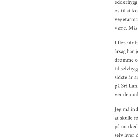
edderhygge
os til at 
vegetarmad
være. Måsk
I flere år
årsag har 
drømme om.
til selvby
sidste år 
på Sri Lan
vendepunk
Jeg må ind
at skulle f
på marked,
selv hver 