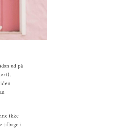
ådan ud på
hørt).
siden
ean
unne ikke
 tilbage i