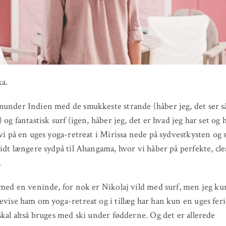
a.
under Indien med de smukkeste strande (håber jeg, det ser s
 og fantastisk surf (igen, håber jeg, det er hvad jeg har set og 
 vi på en uges yoga-retreat i Mirissa nede på sydvestkysten og 
lidt længere sydpå til Ahangama, hvor vi håber på perfekte, cl
.
 med en veninde, for nok er Nikolaj vild med surf, men jeg k
evise ham om yoga-retreat og i tillæg har han kun en uges ferie
skal altså bruges med ski under fødderne. Og det er allerede