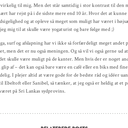
 virkelig til mig. Men det står samtidig i stor kontrast til den 
mært har rejst på i de sidste mere end 10 år. Hvor det at kunn
udsigelighed og at opleve så meget som muligt har været i høj
jeg mig til at skulle være yogaturist og bare følge med ;)
a, surf og afslapning har vi ikke så forfærdeligt meget andet 
, men det er nu også meningen. Og så vil vi også gerne ud at
 det skulle være muligt på de kanter. Men hvis der er noget and
 glip af – det kan også bare være en café eller en biks med fine
delig. I plejer altid at være gode for de bedste råd og idéer ua
il Ebeltoft eller Sanibel, så tænker, at jeg også er heldig at et 
r været på Sri Lankas sydprovins.