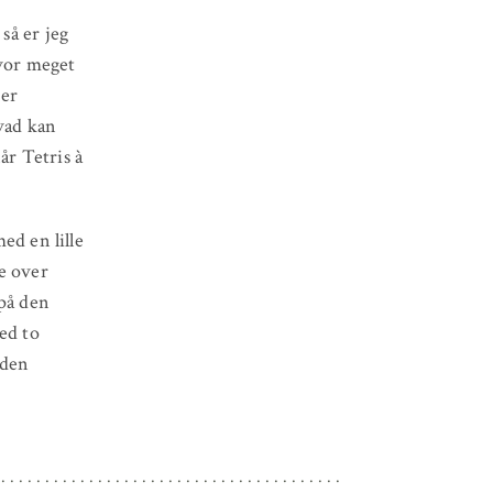
så er jeg
hvor meget
 er
hvad kan
r Tetris à
med en lille
e over
 på den
ed to
 den