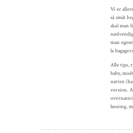
Vi er alle
så småt be
skal man 
nødvendigt
man egentl
la bagager
Alle tips, 
baby, modt
natten (har
version. A
overnatnin
løsning, me