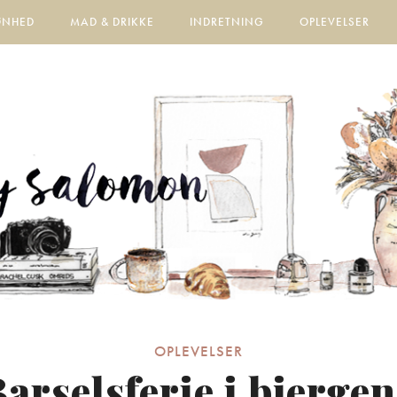
ØNHED
MAD & DRIKKE
INDRETNING
OPLEVELSER
OPLEVELSER
arselsferie i bjerge