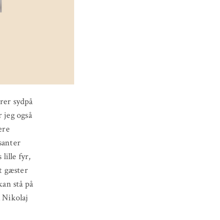
ører sydpå
r jeg også
ære
ssanter
ille fyr,
dt gæster
kan stå på
å Nikolaj