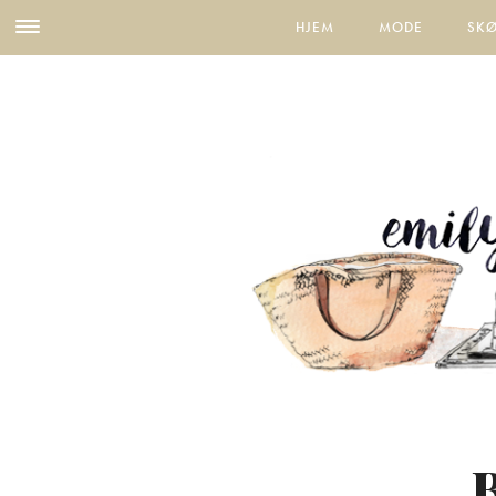
HJEM
MODE
SK
B