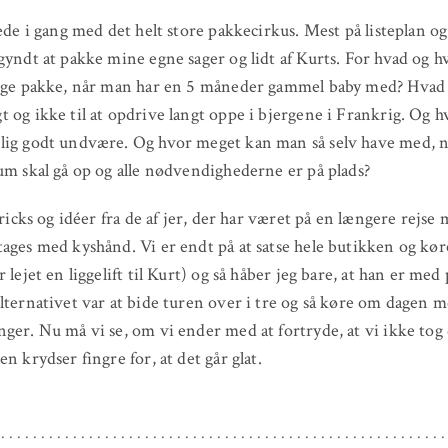
rede i gang med det helt store pakkecirkus. Mest på listeplan og 
gyndt at pakke mine egne sager og lidt af Kurts. For hvad og 
lige pakke, når man har en 5 måneder gammel baby med? Hvad
 og ikke til at opdrive langt oppe i bjergene i Frankrig. Og 
ig godt undvære. Og hvor meget kan man så selv have med, nå
um skal gå op og alle nødvendighederne er på plads?
tricks og idéer fra de af jer, der har været på en længere rejse 
ages med kyshånd. Vi er endt på at satse hele butikken og kør
 lejet en liggelift til Kurt) og så håber jeg bare, at han er med
lternativet var at bide turen over i tre og så køre om dagen m
ger. Nu må vi se, om vi ender med at fortryde, at vi ikke tog
n krydser fingre for, at det går glat.