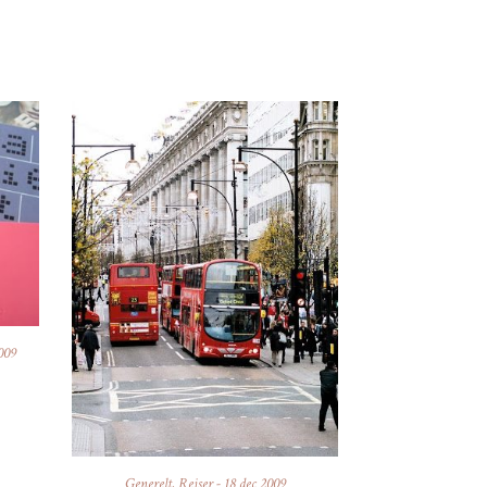
009
Generelt
,
Rejser
-
18 dec 2009