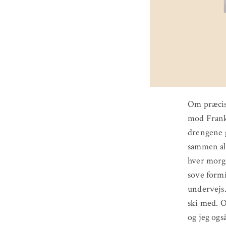
Om præcis 
mod Frankr
drengene g
sammen alle
hver morge
sove formi
undervejs.
ski med. O
og jeg og