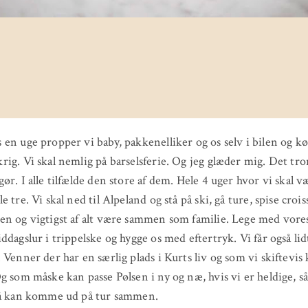
en uge propper vi baby, pakkenelliker og os selv i bilen og k
ig. Vi skal nemlig på barselsferie. Og jeg glæder mig. Det tro
ør. I alle tilfælde den store af dem. Hele 4 uger hvor vi skal v
 tre. Vi skal ned til Alpeland og stå på ski, gå ture, spise croi
n og vigtigst af alt være sammen som familie. Lege med vores l
ddagslur i trippelske og hygge os med eftertryk. Vi får også li
 Venner der har en særlig plads i Kurts liv og som vi skiftevis 
g som måske kan passe Pølsen i ny og næ, hvis vi er heldige, s
så kan komme ud på tur sammen.