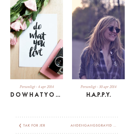
Personligt
-
4 apr 2014
Personligt
-
30 apr 2014
D O W H A T Y O U L O V E
H.A.P.P.Y.
❮
TAK FOR JER
ANDENGANGSGRAVID UGE 5-12: EUFORI, DÅRLIG SAMVITTIGHED, KAKAO OG KVALME