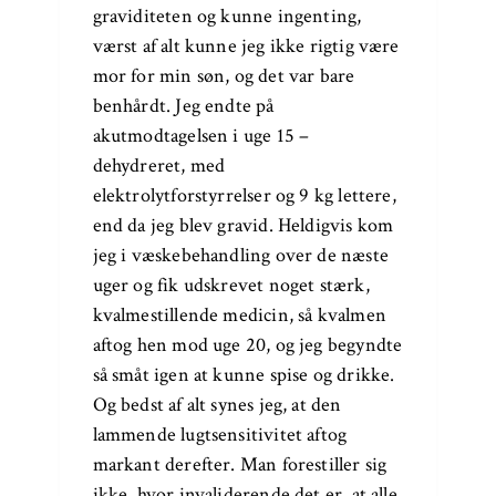
graviditeten og kunne ingenting,
værst af alt kunne jeg ikke rigtig være
mor for min søn, og det var bare
benhårdt. Jeg endte på
akutmodtagelsen i uge 15 –
dehydreret, med
elektrolytforstyrrelser og 9 kg lettere,
end da jeg blev gravid. Heldigvis kom
jeg i væskebehandling over de næste
uger og fik udskrevet noget stærk,
kvalmestillende medicin, så kvalmen
aftog hen mod uge 20, og jeg begyndte
så småt igen at kunne spise og drikke.
Og bedst af alt synes jeg, at den
lammende lugtsensitivitet aftog
markant derefter. Man forestiller sig
ikke, hvor invaliderende det er, at alle