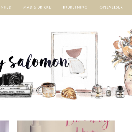
ØNHED
MAD & DRIKKE
INDRETNING
OPLEVELSER