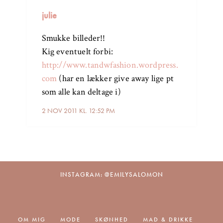
julie
Smukke billeder!!
Kig eventuelt forbi:
http://www.tandwfashion.wordpress.
com
(har en lækker give away lige pt
som alle kan deltage i)
2 NOV 2011 KL. 12:52 PM
INSTAGRAM: @EMILYSALOMON
OM MIG
MODE
SKØNHED
MAD & DRIKKE