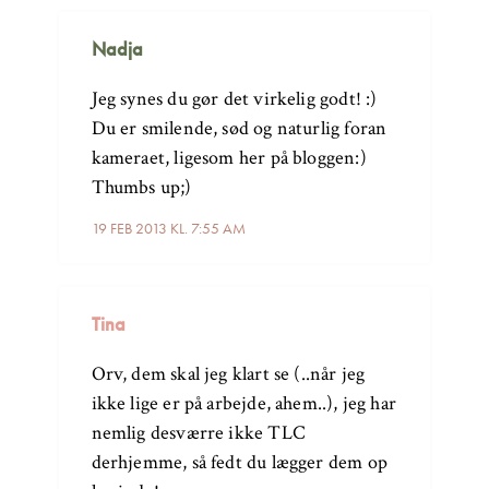
Nadja
Jeg synes du gør det virkelig godt! :)
Du er smilende, sød og naturlig foran
kameraet, ligesom her på bloggen:)
Thumbs up;)
19 FEB 2013 KL. 7:55 AM
Tina
Orv, dem skal jeg klart se (..når jeg
ikke lige er på arbejde, ahem..), jeg har
nemlig desværre ikke TLC
derhjemme, så fedt du lægger dem op