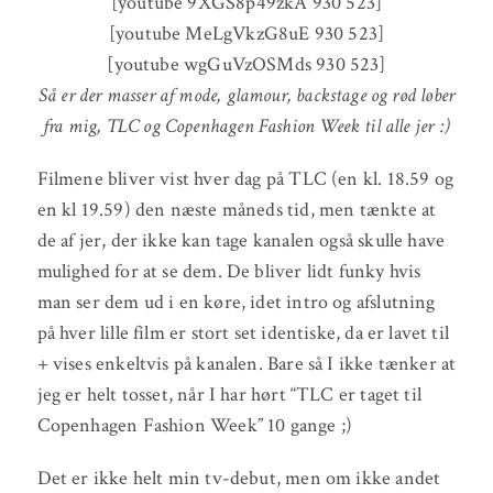
[youtube 9XGS8p49zkA 930 523]
[youtube MeLgVkzG8uE 930 523]
[youtube wgGuVzOSMds 930 523]
Så er der masser af mode, glamour, backstage og rød løber
fra mig, TLC og Copenhagen Fashion Week til alle jer :)
Filmene bliver vist hver dag på TLC (en kl. 18.59 og
en kl 19.59) den næste måneds tid, men tænkte at
de af jer, der ikke kan tage kanalen også skulle have
mulighed for at se dem. De bliver lidt funky hvis
man ser dem ud i en køre, idet intro og afslutning
på hver lille film er stort set identiske, da er lavet til
+ vises enkeltvis på kanalen. Bare så I ikke tænker at
jeg er helt tosset, når I har hørt “TLC er taget til
Copenhagen Fashion Week” 10 gange ;)
Det er ikke helt min tv-debut, men om ikke andet