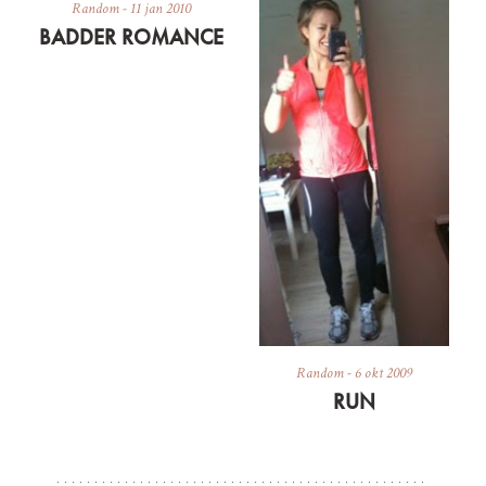
Random
-
11 jan 2010
BADDER ROMANCE
Random
-
6 okt 2009
RUN