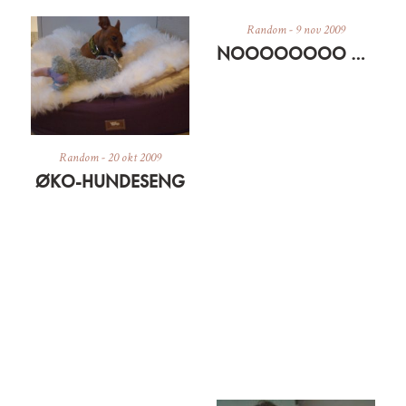
Random
-
9 nov 2009
NOOOOOOOO MIN MAC ER CRASHET… ER FORHÅBENTLIG KLAR MED GENOPLIVET ELLER NY IETELLERANDET I MORGEN EFTERMIDDAG
Random
-
20 okt 2009
ØKO-HUNDESENG