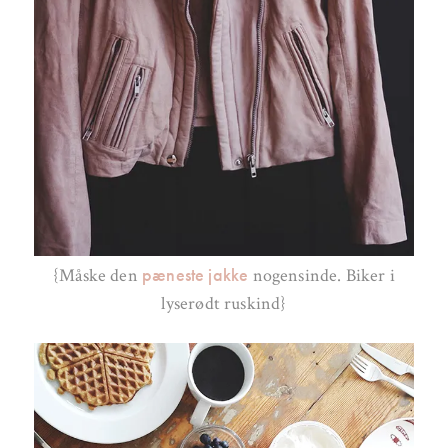
pæneste jakke
{Måske den
nogensinde. Biker i
lyserødt ruskind}