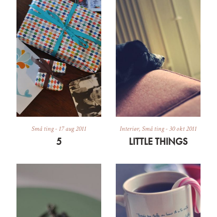
Små ting
-
17 aug 2011
Interiør
,
Små ting
-
30 okt 2011
5
LITTLE THINGS