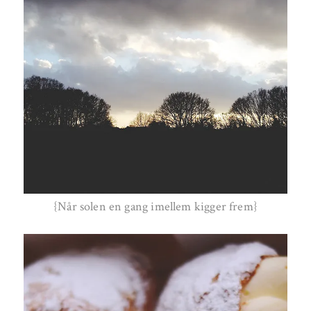
{Når solen en gang imellem kigger frem}