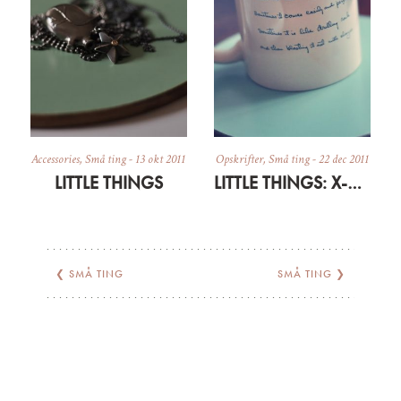
Accessories
,
Små ting
-
13 okt 2011
Opskrifter
,
Små ting
-
22 dec 2011
LITTLE THINGS
LITTLE THINGS: X-MAS STYLE
❮
SMÅ TING
SMÅ TING
❯