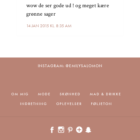
wow de ser gode ud ! og meget kære
grønne sager
14 JAN 2015 KL. 8:35 AM
INSTAGRAM: @EMILYSALOMON
OM MIG
MODE
SKØNHED
MAD & DRIKKE
INDRETNING
OPLEVELSER
FØLJETON