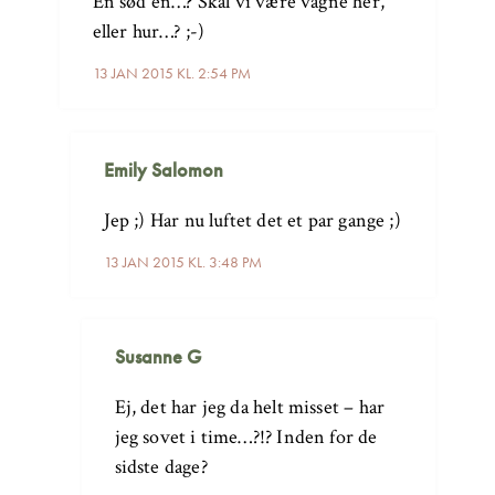
En sød én…? Skal vi være vågne her,
eller hur…? ;-)
13 JAN 2015 KL. 2:54 PM
Emily Salomon
Jep ;) Har nu luftet det et par gange ;)
13 JAN 2015 KL. 3:48 PM
Susanne G
Ej, det har jeg da helt misset – har
jeg sovet i time…?!? Inden for de
sidste dage?