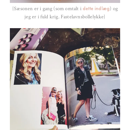
dette indlæg
{Sæsonen er i gang (som omtalt i
) og
jeg er i fuld krig. Fastelavnsbollelykke}