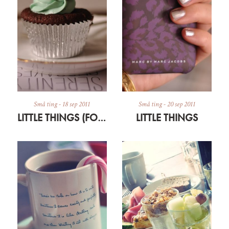
Små ting
-
18 sep 2011
Små ting
-
20 sep 2011
LITTLE THINGS (FORMERLY KNOWN AS 5)
LITTLE THINGS