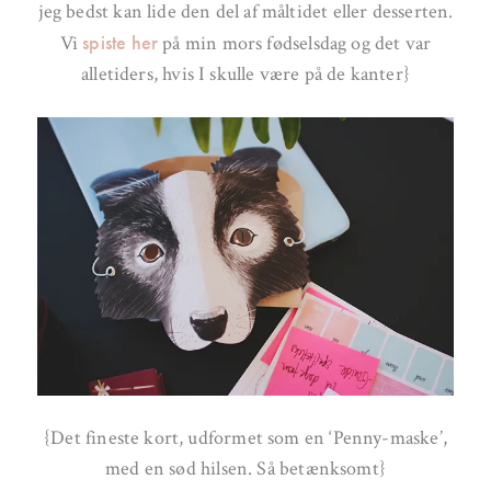
jeg bedst kan lide den del af måltidet eller desserten.
spiste her
Vi
på min mors fødselsdag og det var
alletiders, hvis I skulle være på de kanter}
{Det fineste kort, udformet som en ‘Penny-maske’,
med en sød hilsen. Så betænksomt}