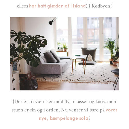
har haft glæden af i Island
ellers
) i Kødbyen}
{Der er to værelser med flyttekasser og kaos, men
vores
stuen er fin og i orden. Nu venter vi bare på
nye, kæmpelange sofa
}