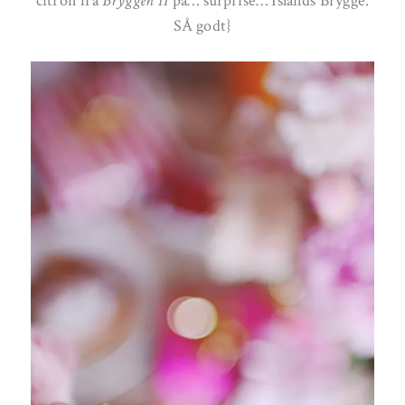
citron fra
Bryggen 11
på… surprise… Islands Brygge.
SÅ godt}